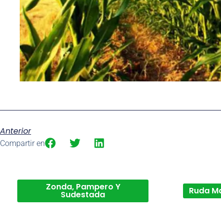
Anterior
Compartir en
Zonda, Pampero Y
Ruda M
Sudestada