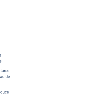
e
s.
utarse
dad de
oduce