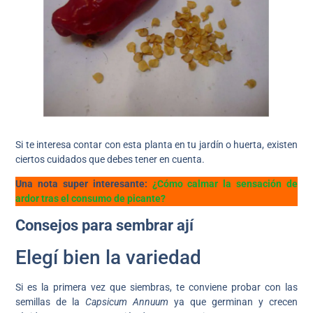
Si te interesa contar con esta planta en tu jardín o huerta, existen
ciertos cuidados que debes tener en cuenta.
Una nota super interesante:
¿Cómo calmar la sensación de
ardor tras el consumo de picante?
Consejos para sembrar ají
Elegí bien la variedad
Si es la primera vez que siembras, te conviene probar con las
semillas de la
Capsicum Annuum
ya que germinan y crecen