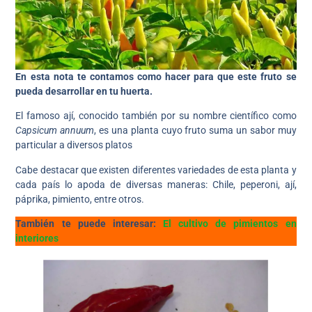
En esta nota te contamos como hacer para que este fruto se
pueda desarrollar en tu huerta.
El famoso ají, conocido también por su nombre científico como
Capsicum annuum
, es una planta cuyo fruto suma un sabor muy
particular a diversos platos
Cabe destacar que existen diferentes variedades de esta planta y
cada país lo apoda de diversas maneras: Chile, peperoni, ají,
páprika, pimiento, entre otros.
También te puede interesar:
El cultivo de pimientos en
interiores