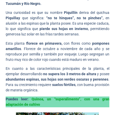
Tucumán y Río Negro.
Una curiosidad es que su nombre
Piquillín
deriva del quichua
Piquillay
que significa:
“no te hinques”, no te pinches”,
en
alusión a las espinas que la planta posee. Es una especie caduca,
lo que significa que
pierde sus hojas en invierno
, permitiendo
generosa luz solar en las frías tardes serranas.
Esta planta
florece en primavera,
con flores como
pompones
amarillos
. Florece de octubre a noviembre de cada año y se
reproduce por semilla y también por esqueje. Luego segregan un
fruto muy rico de color rojo cuando está maduro en verano.
En cuanto a las características principales de la planta, el
ejemplar desarrollando
no supera los 3 metros de altura
y posee
abundantes espinas, sus hojas son verdes oscuras y perennes
.
Para su crecimiento requiere
suelos fértiles
, con buena provisión
de materia orgánica.
Puedes leer:
Quinoa, un “superalimento”, con una gran
adaptación de cultivo