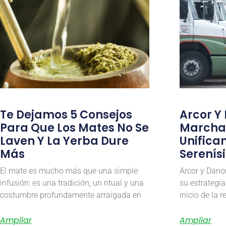
Te Dejamos 5 Consejos
Arcor Y
Para Que Los Mates No Se
Marcha 
Laven Y La Yerba Dure
Unifican
Más
Serenís
El mate es mucho más que una simple
Arcor y Dano
infusión: es una tradición, un ritual y una
su estrategia
costumbre profundamente arraigada en
inicio de la 
Ampliar
Ampliar