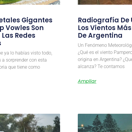
etales Gigantes
Radiografía De
ip Vowles Son
Los Vientos Más
n Las Redes
De Argentina
s
Un Fenómeno Meteorológi
¿Qué es el viento Pamper
e ya lo habías visto todo,
origina en Argentina? ¿Qu
 a sorprender con esta
alcanza? Te contamos
toria que tiene como
Ampliar