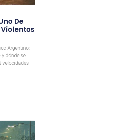
 Uno De
 Violentos
co Argentino:
o y dónde se
é velocidades