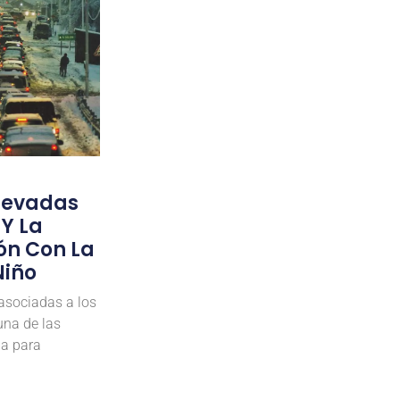
Nevadas
 Y La
ón Con La
Niño
asociadas a los
una de las
ua para