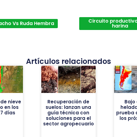
Circuito productivo
acho Vs Ruda Hembra
harina
Artículos relacionados
de nieve
Recuperación de
Bajo 
vo en los
suelos: lanzan una
helad
7 días
guía técnica con
prueba 
soluciones para el
los pr
sector agropecuario