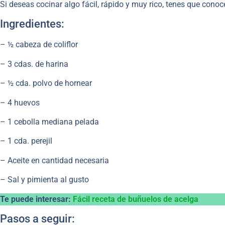
Si deseas cocinar algo fácil, rápido y muy rico, tenes que conoce
Ingredientes:
– ½ cabeza de coliflor
– 3 cdas. de harina
– ½ cda. polvo de hornear
– 4 huevos
– 1 cebolla mediana pelada
– 1 cda. perejil
– Aceite en cantidad necesaria
– Sal y pimienta al gusto
Te puede interesar:
Fácil receta de buñuelos de acelga
Pasos a seguir: