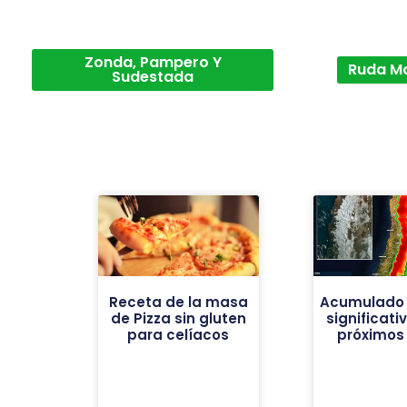
Zonda, Pampero Y
Ruda M
Sudestada
Receta de la masa
Acumulado 
de Pizza sin gluten
significati
para celíacos
próximos 