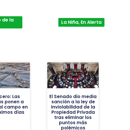
 de la
La Niña, En Alerta
cero: Las
El Senado dio media
as ponen a
sanción a la ley de
al campo en
Inviolabilidad de la
óximos días
Propiedad Privada
tras eliminar los
puntos más
polémicos