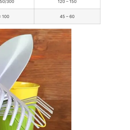
250/300
120 – 150
x 100
45 – 60