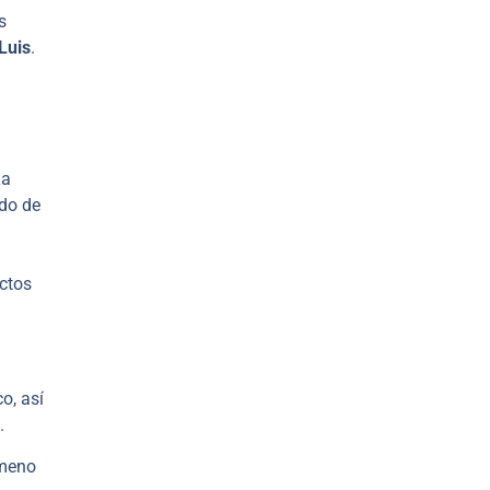
s
Luis
.
La
ado de
ectos
o, así
.
ómeno