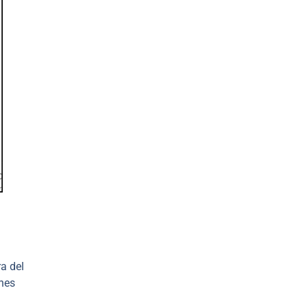
a del
ones