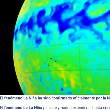
El fenómeno La Niña ha sido confirmado oficialmente por la 
El
fenómeno de La Niña
persiste y podría extenderse hasta ener