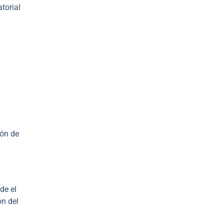
torial
ión de
de el
ón del