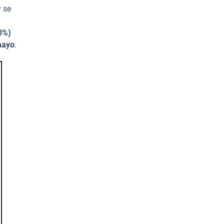
y se
0%)
mayo
.