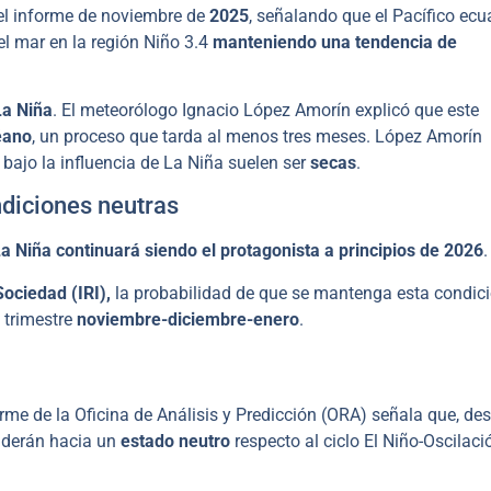
el informe de noviembre de
2025
, señalando que el Pacífico ecua
el mar en la región Niño 3.4
manteniendo una tendencia de
La Niña
. El meteorólogo Ignacio López Amorín explicó que este
éano
, un proceso que tarda al menos tres meses. López Amorín
bajo la influencia de La Niña suelen ser
secas
.
ndiciones neutras
a Niña continuará siendo el protagonista a principios de 2026
.
Sociedad (IRI),
la probabilidad de que se mantenga esta condic
 trimestre
noviembre-diciembre-enero
.
rme de la Oficina de Análisis y Predicción (ORA) señala que, des
nderán hacia un
estado neutro
respecto al ciclo El Niño-Oscilaci