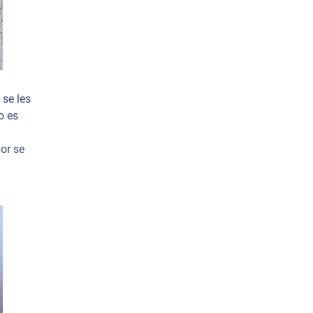
 se les
o es
or se