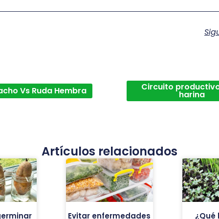
Sig
Circuito productivo
acho Vs Ruda Hembra
harina
Artículos relacionados
germinar
Evitar enfermedades
¿Qué 