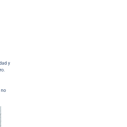
dad y
ro.
, no