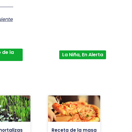
uiente
 de la
La Niña, En Alerta
hortalizas
Receta de la masa