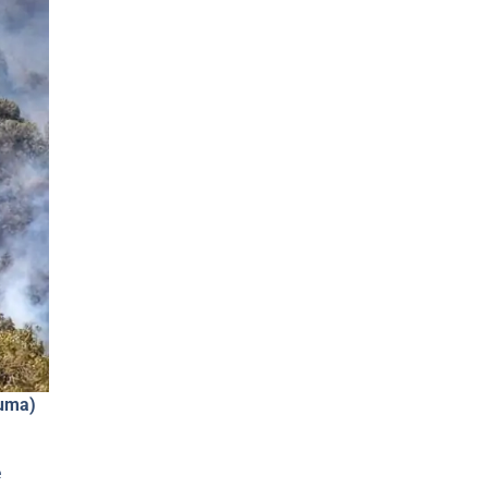
numa)
e