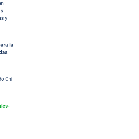
en
as
as
y
para la
idas
Ho Chi
ales-