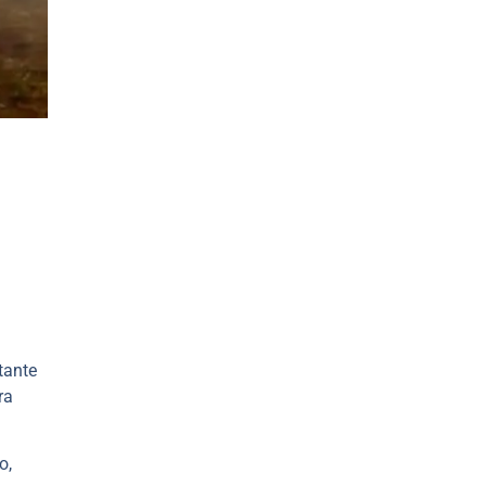
tante
ra
o,