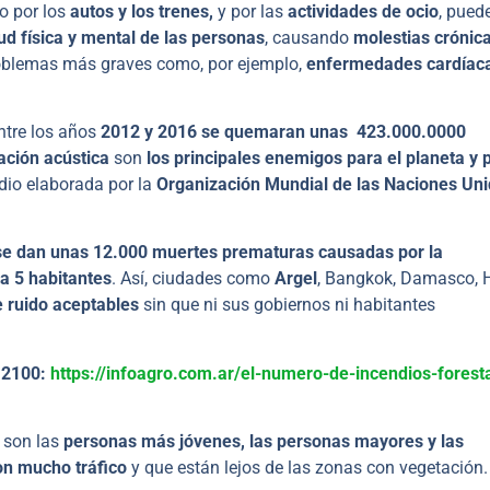
o por los
autos y los trenes,
y por las
actividades de ocio
, pued
ud física y mental de las personas
, causando
molestias crónic
roblemas más graves como, por ejemplo,
enfermedades cardíac
ntre los años
2012 y 2016 se quemaran unas 423.000.0000
ción acústica
son
los principales enemigos para el planeta y 
udio elaborada por la
Organización Mundial de las Naciones Un
se dan unas 12.000 muertes prematuras causadas por la
a 5 habitantes
. Así, ciudades como
Argel
, Bangkok, Damasco, 
e ruido aceptables
sin que ni sus gobiernos ni habitantes
n 2100:
https://infoagro.com.ar/el-numero-de-incendios-forest
 son las
personas
más jóvenes, las personas mayores y las
on mucho tráfico
y que están lejos de las zonas con vegetación.