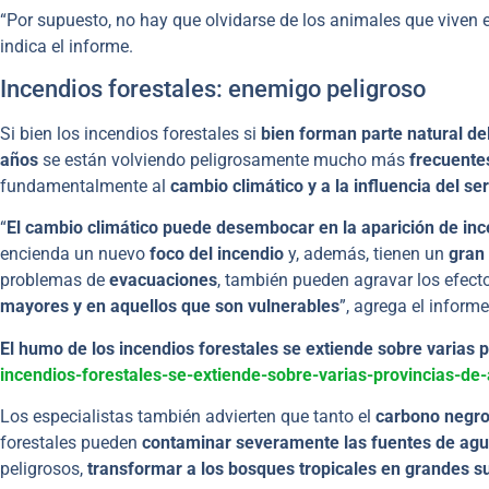
“Por supuesto, no hay que olvidarse de los animales que viven 
indica el informe.
Incendios forestales: enemigo peligroso
Si bien los incendios forestales si
bien forman parte natural del
años
se están volviendo peligrosamente mucho más
frecuente
fundamentalmente al
cambio climático y a la influencia del s
“
El cambio climático puede desembocar en la aparición de in
encienda un nuevo
foco del incendio
y, además, tienen un
gran 
problemas de
evacuaciones
, también pueden agravar los efect
mayores y en aquellos que son vulnerables
”, agrega el informe
El humo de los incendios forestales se extiende sobre varias 
incendios-forestales-se-extiende-sobre-varias-provincias-de-
Los especialistas también advierten que tanto el
carbono negr
forestales pueden
contaminar severamente las fuentes de agua
peligrosos,
transformar a los bosques tropicales en grandes su