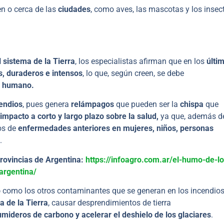
en o cerca de las
ciudades
, como aves, las mascotas y los insect
 sistema de la Tierra
, los especialistas afirman que en los
últi
s, duraderos e intensos
, lo que, según creen, se debe
er humano.
cendios
, pues genera
relámpagos
que pueden ser la
chispa
que
impacto a corto y largo plazo sobre la salud,
ya que, además d
os de
enfermedades anteriores en mujeres, niños, personas
.
provincias de Argentina:
https://infoagro.com.ar/el-humo-de-lo
argentina/
o
como los otros contaminantes que se generan en los incendio
 de la Tierra
, causar desprendimientos de tierra
mideros de carbono y acelerar el deshielo de los glaciares
.