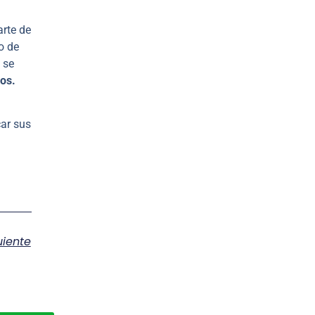
rte de
o de
 se
yos.
car sus
uiente