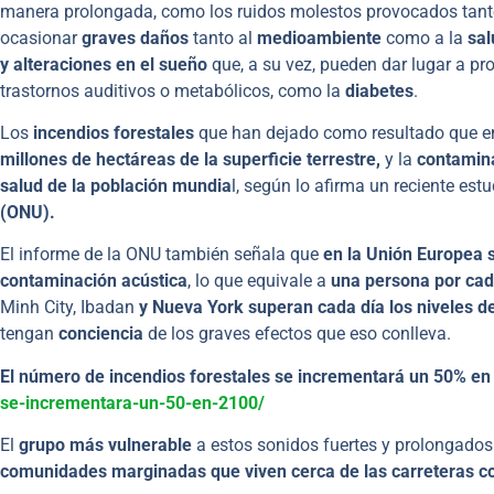
manera prolongada, como los ruidos molestos provocados tant
ocasionar
graves daños
tanto al
medioambiente
como a la
sal
y alteraciones en el sueño
que, a su vez, pueden dar lugar a p
trastornos auditivos o metabólicos, como la
diabetes
.
Los
incendios forestales
que han dejado como resultado que e
millones de hectáreas de la superficie terrestre,
y la
contamina
salud de la población mundia
l, según lo afirma un reciente est
(ONU).
El informe de la ONU también señala que
en la Unión Europea 
contaminación
acústica
, lo que equivale a
una persona por cad
Minh City, Ibadan
y Nueva York superan cada día los niveles d
tengan
conciencia
de los graves efectos que eso conlleva.
El número de incendios forestales se incrementará un 50% e
se-incrementara-un-50-en-2100/
El
grupo más vulnerable
a estos sonidos fuertes y prolongados
comunidades marginadas que viven cerca de las carreteras c