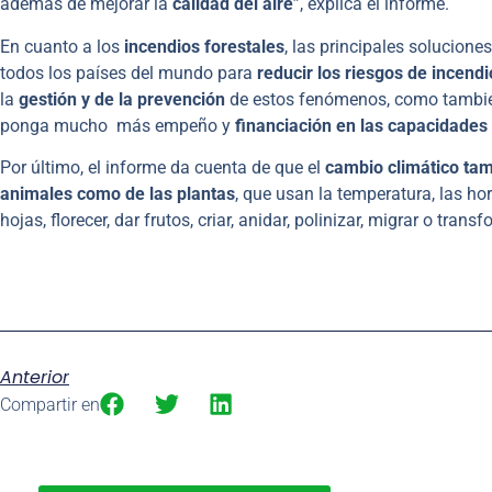
además de mejorar la
calidad del aire
”, explica el informe.
En cuanto a los
incendios forestales
, las principales solucion
todos los países del mundo para
reducir los riesgos de incendi
la
gestión y de la prevención
de estos fenómenos, como también
ponga mucho más empeño y
financiación en las capacidades 
Por último, el informe da cuenta de que el
cambio climático tam
animales como de las plantas
, que usan la temperatura, las ho
hojas, florecer, dar frutos, criar, anidar, polinizar, migrar o trans
Anterior
Compartir en