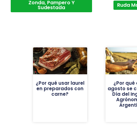
Zonda, Pampero Y
Ruda M
Sudestada
¿Por qué usar laurel
¿Por qué 
en preparados con
agosto se c
carne?
Día del In
Agróno
Argent