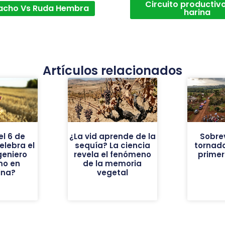
Circuito productivo
acho Vs Ruda Hembra
harina
Artículos relacionados
el 6 de
¿La vid aprende de la
Sobrev
elebra el
sequía? La ciencia
tornado
geniero
revela el fenómeno
prime
mo en
de la memoria
ina?
vegetal