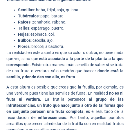
Semillas
: haba, frijol, soja, quinoa.
Tubérculos
: papa, batata
Raíces
: zanahoria, rábano.
Tallos
: espárrago, puerro.
Hojas
: espinaca, col.
Bulbos
: cebolla, ajo.
Flores
: brócoli, alcachofa.
La realidad en este asunto es que su color o dulzor, no tiene nada
que ver, si no que
está asociado a la parte de la planta a la que
corresponde.
Existe otra manera más sencilla de saber si se trata
de una fruta o verdura, sólo tendrás que buscar
donde está la
semilla, y donde des con ella, es fruta.
A esta altura es posible que creas que
la
frutilla, por ejemplo, es
una verdura pues tiene las semillas de fuera. En realidad
no es ni
fruta ni verdura.
La frutilla pertenece
al grupo de las
infrutescencias, un fruto que nace junto a otro de tal forma que
en conjunto parecen una fruta completa
; es el resultado de la
fecundación de
inflorescencias
. Por tanto, aquellos puntitos
amarillos que crecen alrededor de la frutilla son en realidad frutos
pequeños, y no semillas como se piensa.