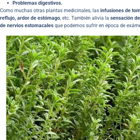
Problemas digestivos.
Como muchas otras plantas medicinales, las
infusiones de tom
reflujo, ardor de estómago
, etc. También alivia la
sensación d
de nervios estomacales
que podemos sufrir en época de exáme