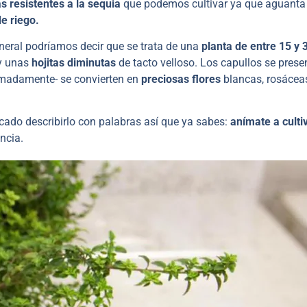
s resistentes a la sequia
que podemos cultivar ya que aguant
de riego.
neral podríamos decir que se trata de una
planta de entre 15 y
y unas
hojitas diminutas
de tacto velloso. Los capullos se prese
imadamente- se convierten en
preciosas flores
blancas, rosáceas
cado describirlo con palabras así que ya sabes:
anímate a culti
ncia.