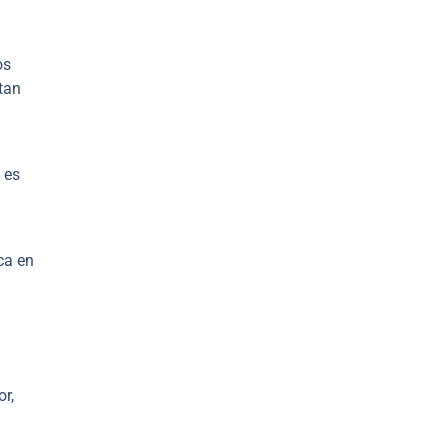
os
tan
 es
ca en
r,