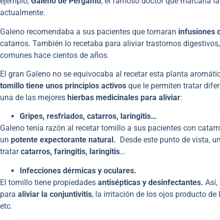
ejemplo,
Galeno de Pérgamo
, el famoso doctor que marcaría l
actualmente.
Galeno recomendaba a sus pacientes que tomaran
infusiones 
catarros. También lo recetaba para aliviar trastornos digestivos
comunes hace cientos de años.
El gran Galeno no se equivocaba al recetar esta planta aromáti
tomillo
tiene unos principios activos
que le permiten tratar dife
una de las mejores
hierbas medicinales para aliviar
:
Gripes, resfriados, catarros, laringitis…
Galeno tenía razón al recetar tomillo a sus pacientes con catarr
un
potente expectorante natural.
Desde este punto de vista, 
tratar
catarros, faringitis, laringitis
…
Infecciones dérmicas y oculares.
El tomillo tiene propiedades
antisépticas y desinfectantes.
Así,
para
aliviar la conjuntivitis
, la irritación de los ojos producto 
etc.