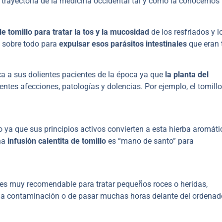
a trayectoria de la medicina occidental tal y como la conocemos
de tomillo para tratar la tos y la mucosidad
de los resfriados y l
, sobre todo para
expulsar esos parásitos intestinales
que eran 
ca a sus dolientes pacientes de la época ya que
la planta del
rentes afecciones, patologías y dolencias. Por ejemplo, el tomillo
o ya que sus principios activos convierten a esta hierba aromáti
una
infusión calentita de tomillo
es “mano de santo” para
 es muy recomendable para tratar pequeños roces o heridas,
de la contaminación o de pasar muchas horas delante del ordenado