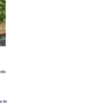
rdín
ta de