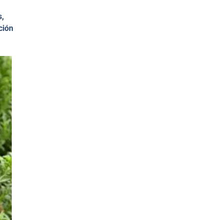
s,
ción