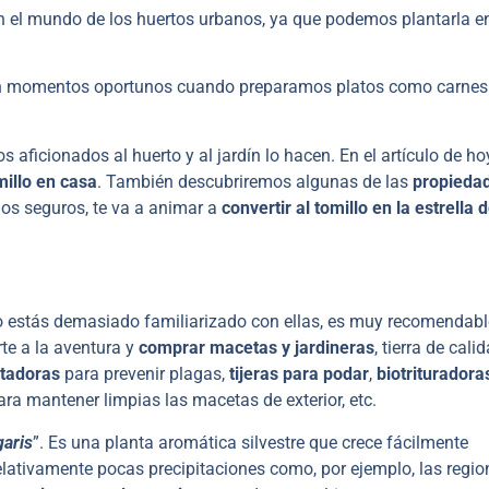
en el mundo de los huertos urbanos, ya que podemos plantarla e
 en momentos oportunos cuando preparamos platos como carnes
 aficionados al huerto y al jardín lo hacen. En el artículo de ho
millo en casa
. También descubriremos algunas de las
propieda
os seguros, te va a animar a
convertir al tomillo en la estrella 
 estás demasiado familiarizado con ellas, es muy recomendabl
te a la aventura y
comprar macetas y jardineras
, tierra de calid
atadoras
para prevenir plagas,
tijeras para podar
,
biotrituradora
ra mantener limpias las macetas de exterior, etc.
aris
”. Es una planta aromática silvestre que crece fácilmente
elativamente pocas precipitaciones como, por ejemplo, las regio