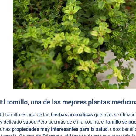
El tomillo, una de las mejores plantas medici
El tomillo es una de las
hierbas aromáticas
que más se utiliza
y delicado sabor. Pero además de en la cocina, el
tomillo se p
unas
propiedades muy interesantes para la salud
, unos benef