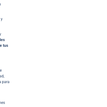
n
 y
y
des
de tus
e
ad,
s
para
nes