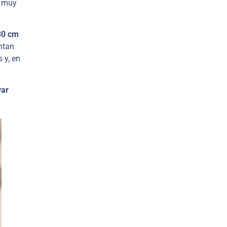
a muy
 30 cm
ntan
 y, en
var