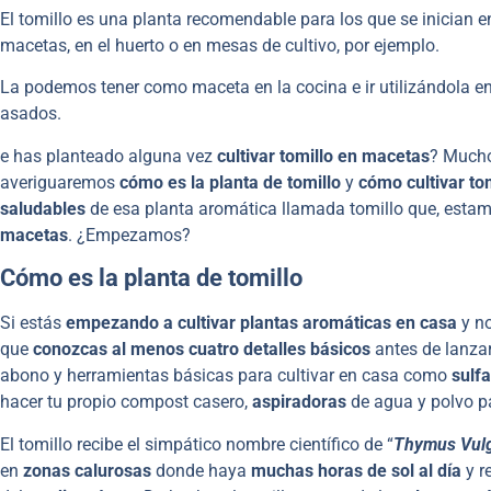
El tomillo es una planta recomendable para los que se inician 
macetas, en el huerto o en mesas de cultivo, por ejemplo.
La podemos tener como maceta en la cocina e ir utilizándola
asados.
e has planteado alguna vez
cultivar tomillo en macetas
? Muchos
averiguaremos
cómo es la planta de tomillo
y
cómo cultivar to
saludables
de esa planta aromática llamada tomillo que, estam
macetas
. ¿Empezamos?
Cómo es la planta de tomillo
Si estás
empezando a cultivar plantas aromáticas en casa
y no
que
conozcas al menos cuatro detalles básicos
antes de lanzar
abono y herramientas básicas para cultivar en casa como
sulf
hacer tu propio compost casero,
aspiradoras
de agua y polvo pa
El tomillo recibe el simpático nombre científico de “
Thymus Vulg
en
zonas calurosas
donde haya
muchas horas de sol al día
y r