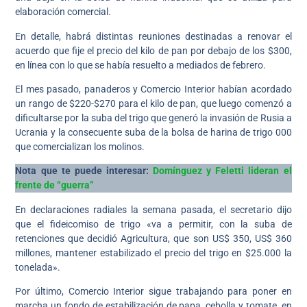
elaboración comercial.
En detalle, habrá distintas reuniones destinadas a renovar el
acuerdo que fije el precio del kilo de pan por debajo de los $300,
en línea con lo que se había resuelto a mediados de febrero.
El mes pasado, panaderos y Comercio Interior habían acordado
un rango de $220-$270 para el kilo de pan, que luego comenzó a
dificultarse por la suba del trigo que generó la invasión de Rusia a
Ucrania y la consecuente suba de la bolsa de harina de trigo 000
que comercializan los molinos.
Nota que te puede interesar:
Domínguez y Feletti lideran el
frente de “guerra”
En declaraciones radiales la semana pasada, el secretario dijo
que el fideicomiso de trigo «va a permitir, con la suba de
retenciones que decidió Agricultura, que son US$ 350, US$ 360
millones, mantener estabilizado el precio del trigo en $25.000 la
tonelada».
Por último, Comercio Interior sigue trabajando para poner en
marcha un fondo de estabilización de papa, cebolla y tomate, en