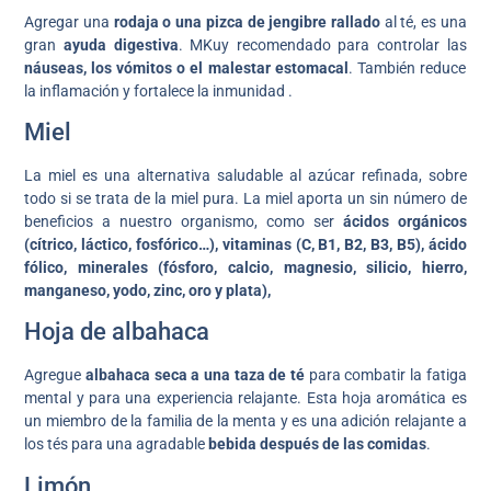
Agregar una
rodaja o una pizca de jengibre rallado
al té, es una
gran
ayuda digestiva
. MKuy recomendado para controlar las
náuseas, los vómitos o el malestar estomacal
. También reduce
la inflamación y fortalece la inmunidad .
Miel
La miel es una alternativa saludable al azúcar refinada, sobre
todo si se trata de la miel pura. La miel aporta un sin número de
beneficios a nuestro organismo, como ser
ácidos orgánicos
(cítrico, láctico, fosfórico…), vitaminas (C, B1, B2, B3, B5), ácido
fólico, minerales (fósforo, calcio, magnesio, silicio, hierro,
manganeso, yodo, zinc, oro y plata),
Hoja de albahaca
Agregue
albahaca seca a una taza de té
para combatir la fatiga
mental y para una experiencia relajante. Esta hoja aromática es
un miembro de la familia de la menta y es una adición relajante a
los tés para una agradable
bebida después de las comidas
.
Limón