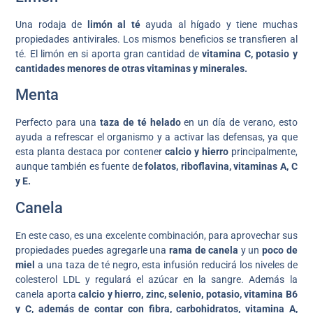
Una rodaja de
limón al té
ayuda al hígado y tiene muchas
propiedades antivirales. Los mismos beneficios se transfieren al
té. El limón en si aporta gran cantidad de
vitamina C, potasio y
cantidades menores de otras vitaminas y minerales.
Menta
Perfecto para una
taza de té helado
en un día de verano, esto
ayuda a refrescar el organismo y a activar las defensas, ya que
esta planta destaca por contener
calcio y hierro
principalmente,
aunque también es fuente de
folatos, riboflavina, vitaminas A, C
y E.
Canela
En este caso, es una excelente combinación, para aprovechar sus
propiedades puedes agregarle una
rama de canela
y un
poco de
miel
a una taza de té negro, esta infusión reducirá los niveles de
colesterol LDL y regulará el azúcar en la sangre. Además la
canela aporta
calcio y hierro, zinc, selenio, potasio, vitamina B6
y C, además de contar con fibra, carbohidratos, vitamina A,