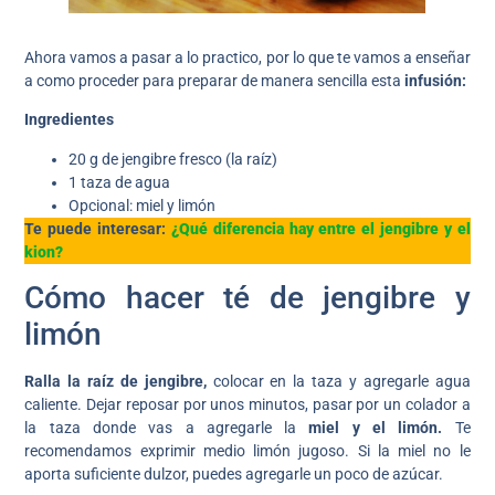
Ahora vamos a pasar a lo practico, por lo que te vamos a enseñar
a como proceder para preparar de manera sencilla esta
infusión:
Ingredientes
20 g de jengibre fresco (la raíz)
1 taza de agua
Opcional: miel y limón
Te puede interesar:
¿Qué diferencia hay entre el jengibre y el
kion?
Cómo hacer té de jengibre y
limón
Ralla la raíz de jengibre,
colocar en la taza y agregarle agua
caliente. Dejar reposar por unos minutos, pasar por un colador a
la taza donde vas a agregarle la
miel y el limón.
Te
recomendamos exprimir medio limón jugoso. Si la miel no le
aporta suficiente dulzor, puedes agregarle un poco de azúcar.