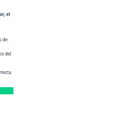
r, el
s de
os del
rrecta