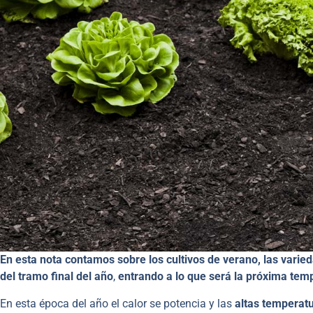
En esta nota contamos sobre los cultivos de verano, las varie
del tramo final del año
,
entrando a lo que será la próxima tem
En esta época del año el calor se potencia y las
altas temperat