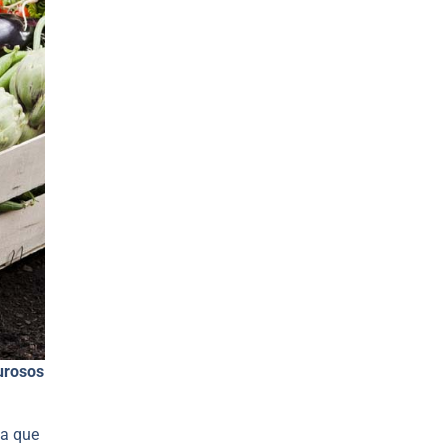
urosos
ya que