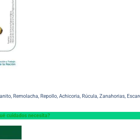
banito, Remolacha, Repollo, Achicoria, Rúcula, Zanahorias, Escar
ué cuidados necesita?