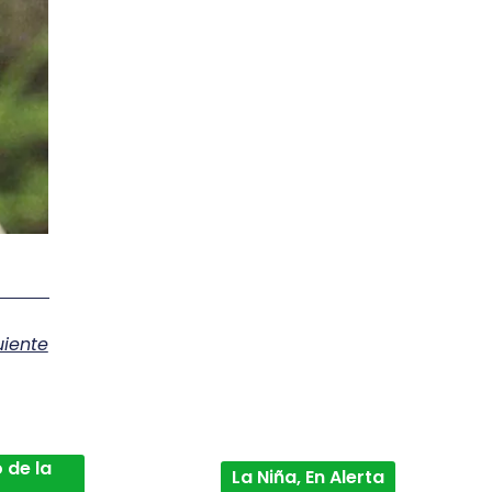
uiente
 de la
La Niña, En Alerta