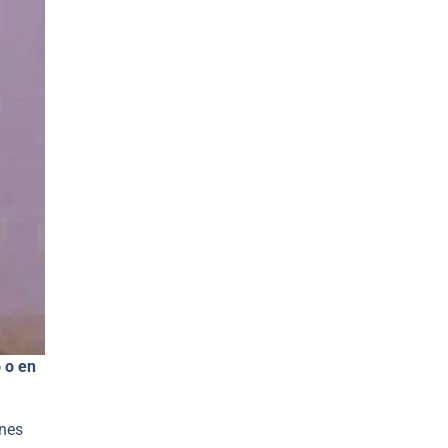
o o en
ones