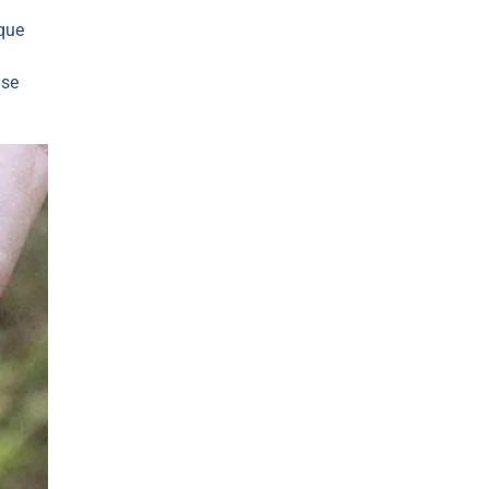
que
 se