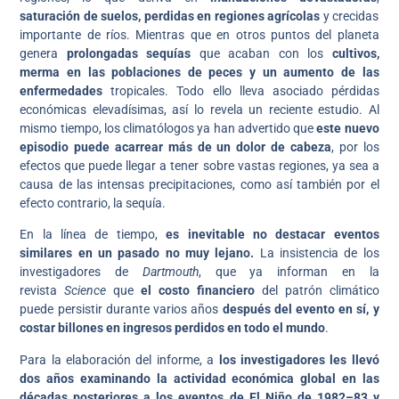
saturación de suelos, perdidas en regiones agrícolas
y crecidas
importante de ríos. Mientras que en otros puntos del planeta
genera
prolongadas sequías
que acaban con los
cultivos,
merma en las poblaciones de peces y un aumento de las
enfermedades
tropicales. Todo ello lleva asociado pérdidas
económicas elevadísimas, así lo revela un reciente estudio. Al
mismo tiempo, los climatólogos ya han advertido que
este nuevo
episodio puede acarrear más de un dolor de cabeza
, por los
efectos que puede llegar a tener sobre vastas regiones, ya sea a
causa de las intensas precipitaciones, como así también por el
efecto contrario, la sequía.
En la línea de tiempo,
es inevitable no destacar eventos
similares en un pasado no muy lejano.
La insistencia de los
investigadores de
Dartmouth
, que ya informan en la
revista
Science
que
el costo financiero
del patrón climático
puede persistir durante varios años
después del evento en sí, y
costar billones en ingresos perdidos en todo el mundo
.
Para la elaboración del informe, a
los investigadores les llevó
dos años examinando la actividad económica global en las
décadas posteriores a los eventos de El Niño de 1982–83 y