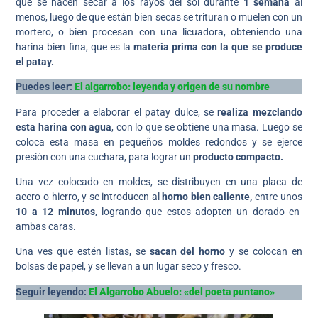
que se hacen secar a los rayos del sol durante
1 semana
al
menos, luego de que están bien secas se trituran o muelen con un
mortero, o bien procesan con una licuadora, obteniendo una
harina bien fina, que es la
materia prima con la que se produce
el patay.
Puedes leer:
El algarrobo: leyenda y origen de su nombre
Para proceder a elaborar el patay dulce, se
realiza mezclando
esta harina con agua
, con lo que se obtiene una masa. Luego se
coloca esta masa en pequeños moldes redondos y se ejerce
presión con una cuchara, para lograr un
producto compacto.
Una vez colocado en moldes, se distribuyen en una placa de
acero o hierro, y se introducen al
horno bien caliente,
entre unos
10 a 12 minutos
, logrando que estos adopten un dorado en
ambas caras.
Una ves que estén listas, se
sacan del horno
y se colocan en
bolsas de papel, y se llevan a un lugar seco y fresco.
Seguir leyendo:
El Algarrobo Abuelo: «del poeta puntano»