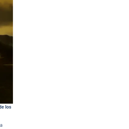
de los
 a