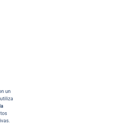
son un
utiliza
la
ntos
ivas.