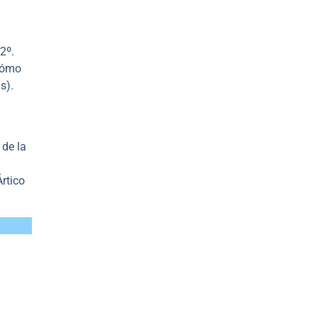
2º.
cómo
s).
 de la
rtico