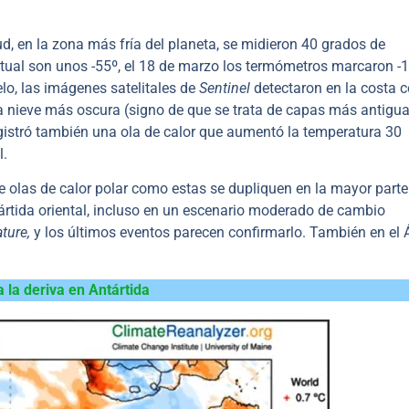
ud, en la zona más fría del planeta, se midieron 40 grados de
itual son unos -55º, el 18 de marzo los termómetros marcaron -1
o, las imágenes satelitales de
Sentinel
detectaron en la costa 
na nieve más oscura (signo de que se trata de capas más antigua
 registró también una ola de calor que aumentó la temperatura 30
l.
 de olas de calor polar como estas se dupliquen en la mayor parte
Antártida oriental, incluso en un escenario moderado de cambio
ture,
y los últimos eventos parecen confirmarlo. También en el Á
a la deriva en Antártida