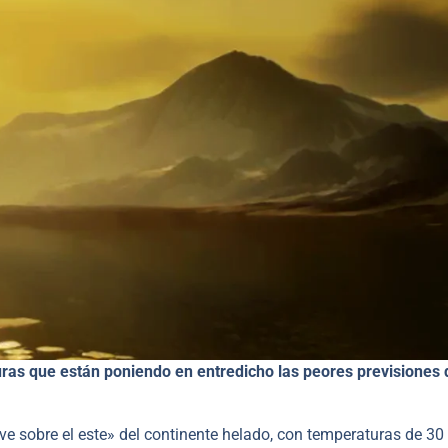
turas que están poniendo en entredicho las peores previsiones 
 sobre el este» del continente helado, con temperaturas de 30