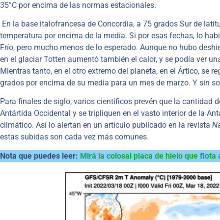
35°C por encima de las normas estacionales.
En la base italofrancesa de Concordia, a 75 grados Sur de latit
temperatura por encima de la media. Si por esas fechas, lo hab
Frío, pero mucho menos de lo esperado. Aunque no hubo deshiel
en el glaciar Totten aumentó también el calor, y se podía ver u
Mientras tanto, en el otro extremo del planeta, en el Ártico, se
grados por encima de su media para un mes de marzo. Y sin so
Para finales de siglo, varios científicos prevén que la cantidad
Antártida Occidental y se tripliquen en el vasto interior de la 
climático. Así lo alertan en un artículo publicado en la revista
Na
estas subidas son cada vez más comunes.
Nota que puedes leer:
Mirá la colosal placa de hielo que flota 