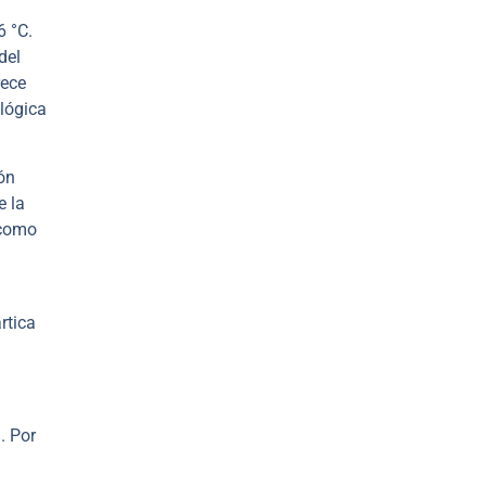
6 °C.
del
rece
lógica
ón
e la
 como
rtica
. Por