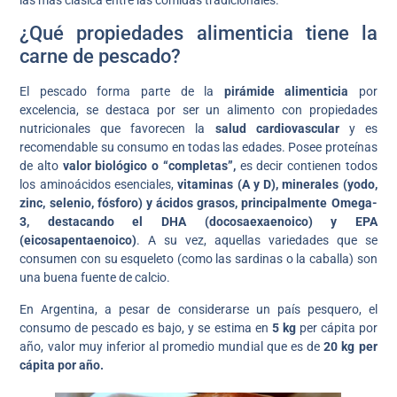
las más clásica entre las comidas tradicionales.
¿Qué propiedades alimenticia tiene la
carne de pescado?
El pescado forma parte de la
pirámide alimenticia
por
excelencia, se destaca por ser un alimento con propiedades
nutricionales que favorecen la
salud cardiovascular
y es
recomendable su consumo en todas las edades. Posee proteínas
de alto
valor biológico o “completas”,
es decir contienen todos
los aminoácidos esenciales,
vitaminas (A y D), minerales (yodo,
zinc, selenio, fósforo) y ácidos grasos, principalmente Omega-
3, destacando el DHA (docosaexaenoico) y EPA
(eicosapentaenoico)
. A su vez, aquellas variedades que se
consumen con su esqueleto (como las sardinas o la caballa) son
una buena fuente de calcio.
En Argentina, a pesar de considerarse un país pesquero, el
consumo de pescado es bajo, y se estima en
5 kg
per cápita por
año, valor muy inferior al promedio mundial que es de
20 kg per
cápita por año.