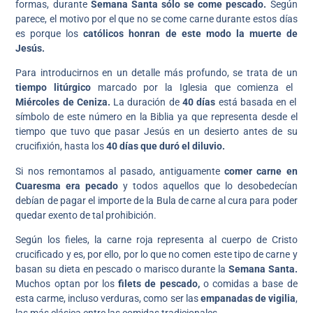
formas, durante
Semana Santa sólo se come pescado.
Según
parece, el motivo por el que no se come carne durante estos días
es porque los
católicos honran de este modo la muerte de
Jesús.
Para introducirnos en un detalle más profundo, se trata de un
tiempo litúrgico
marcado por la Iglesia que comienza el
Miércoles de Ceniza.
La duración de
40 días
está basada en el
símbolo de este número en la Biblia ya que representa desde el
tiempo que tuvo que pasar Jesús en un desierto antes de su
crucifixión, hasta los
40 días que duró el diluvio.
Si nos remontamos al pasado, antiguamente
comer carne en
Cuaresma era pecado
y todos aquellos que lo desobedecían
debían de pagar el importe de la Bula de carne al cura para poder
quedar exento de tal prohibición.
Según los fieles, la carne roja representa al cuerpo de Cristo
crucificado y es, por ello, por lo que no comen este tipo de carne y
basan su dieta en pescado o marisco durante la
Semana Santa.
Muchos optan por los
filets de pescado,
o comidas a base de
esta carme, incluso verduras, como ser las
empanadas de vigilia
,