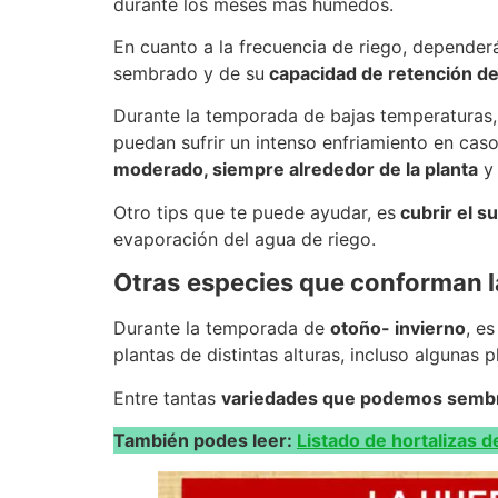
durante los meses más húmedos.
En cuanto a la frecuencia de riego, depender
sembrado y de su
capacidad de retención de
Durante la temporada de bajas temperaturas
puedan sufrir un intenso enfriamiento en cas
moderado, siempre alrededor de la planta
y 
Otro tips que te puede ayudar, es
cubrir el s
evaporación del agua de riego.
Otras
especies que conforman l
Durante la temporada de
otoño- invierno
, e
plantas de distintas alturas, incluso algunas 
Entre tantas
variedades que podemos sembr
También podes leer:
Listado de hortalizas d