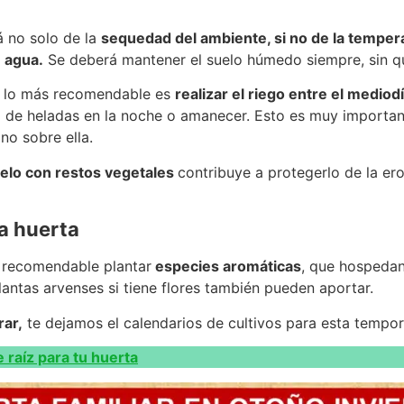
á no solo de la
sequedad del ambiente, si no de la tempera
 agua.
Se deberá mantener el suelo húmedo siempre, sin q
, lo más recomendable es
realizar el riego entre el mediodí
o de heladas en la noche o amanecer. Esto es muy importan
no sobre ella.
uelo con restos vegetales
contribuye a protegerlo de la er
a huerta
s recomendable plantar
especies aromáticas
, que hospedan
plantas arvenses si tiene flores también pueden aportar.
ar,
te dejamos el calendarios de cultivos para esta tempo
e raíz para tu huerta