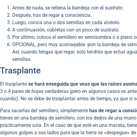
Antes de nada, se rellena la bandeja con el sustrato.
Después, has de regar a consciencia.
Luego, coloca una o dos semillas en cada alvéolo.
A continuación, cúbrelas con un poco de sustrato.
Por último, coloca el semillero en semisombra o a pleno so
OPCIONAL, pero muy aconsejable: pon la bandeja de semill
Así, cuando tengas que regar, solo tendrás que echar agua
semillas.
Trasplante
El trasplante
se hará enseguida que veas que las raíces asoman
3 o 4 pares de hojas verdaderas (pero en algunos casos es ante
cuando). No se debe de trasplantar antes de tiempo, ya que si se
Para sacarlas del semillero, simplemente
has de regar a consci
tienes en una bandeja de semillero, con los dedos de una mano 
prácticamente sola. En el caso de que esté en una maceta, tienes
algunos golpes a sus lados para que la tierra se »despegue» de 