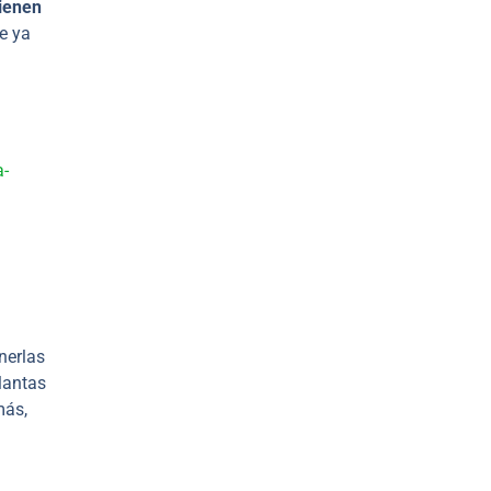
ienen
e ya
a-
nerlas
lantas
más,