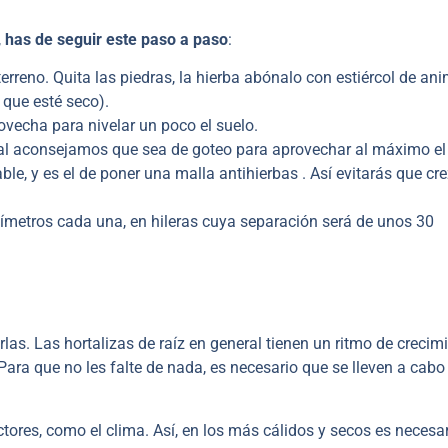
,
has de seguir este paso a paso
:
terreno. Quita las piedras, la hierba abónalo con estiércol de an
 que esté seco).
rovecha para nivelar un poco el suelo.
cual aconsejamos que sea de goteo para aprovechar al máximo el
le, y es el de poner una malla antihierbas . Así evitarás que cr
tímetros cada una, en hileras cuya separación será de unos 30
las. Las hortalizas de raíz en general tienen un ritmo de crecim
 Para que no les falte de nada, es necesario que se lleven a cab
tores, como el clima. Así, en los más cálidos y secos es necesa