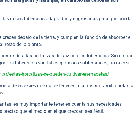
as son alargadas y naranjas; en cambio las cebollas son
n las raíces tuberosas adaptadas y engrosadas para que pueda
crecen debajo de la tierra, y cumplen la función de absorber el
al resto de la planta.
onfundir a las hortalizas de raíz con los tubérculos. Sin embar
ue los tubérculos son tallos globosos subterráneos, no raíces.
m.ar/estas-hortalizas-se-pueden-cultivar-en-macetas/
mero de especies que no pertenecen a la misma familia botánic
as.
antas, es muy importante tener en cuenta sus necesidades
 preciso que el medio en el que crezcan sea fértil.