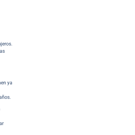
jeros.
las
nen ya
daños.
s
ar