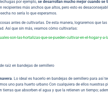
s lechugas por ejemplo,
se desarrollan mucho mejor cuando se t
 en recipientes más anchos que altos, pero esto es desaconsejabl
 cosecha no sería lo que esperamos.
cosas antes de cultivarlas. De esta manera, lograremos que las
dad. Así que sin más, veamos cómo cultivarlas:
ales-son-las-hortalizas-que-se-pueden-cultivar-en-el-hogar-y-a-l
imavera
. Lo ideal es hacerlo en bandejas de semillero para así te
erimos uno para huerto urbano Con cualquiera de ellos nuestras p
 tierras que absorben el agua y que la retienen un tiempo; ade