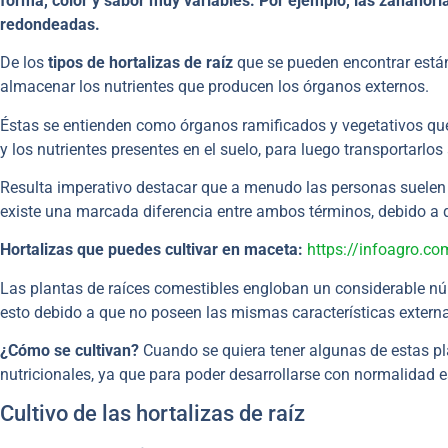
forma, color y sabor muy variables. Por ejemplo, las zanahori
redondeadas.
De los
tipos de
hortalizas de raíz
que se pueden encontrar está
almacenar los nutrientes que producen los órganos externos.
Éstas se entienden como órganos ramificados y vegetativos que 
y los nutrientes presentes en el suelo, para luego transportarlos 
Resulta imperativo destacar que a menudo las personas suelen c
existe una marcada diferencia entre ambos términos, debido a q
Hortalizas que puedes cultivar en maceta:
https://infoagro.co
Las plantas de raíces comestibles engloban un considerable nú
esto debido a que no poseen las mismas características extern
¿Cómo se cultivan?
Cuando se quiera tener algunas de estas pl
nutricionales, ya que para poder desarrollarse con normalidad es
Cultivo de las hortalizas de raíz