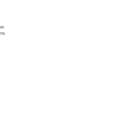
 en
te,