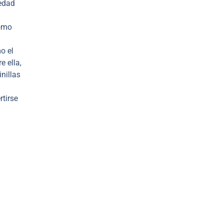
medad
como
o el
e ella,
nillas
rtirse