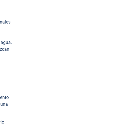
imales
 agua.
ezcan
iento
o una
rio