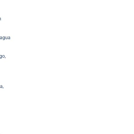
n
 agua
go,
a,