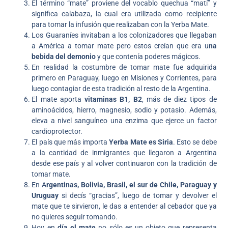
El término “mate” proviene del vocablo quechua “matí” y
significa calabaza, la cual era utilizada como recipiente
para tomar la infusión que realizaban con la Yerba Mate.
Los Guaraníes invitaban a los colonizadores que llegaban
a América a tomar mate pero estos creían que era u
na
bebida del demonio
y que contenía poderes mágicos.
En realidad la costumbre de tomar mate fue adquirida
primero en Paraguay, luego en Misiones y Corrientes, para
luego contagiar de esta tradición al resto de la Argentina.
El mate aporta
vitaminas B1, B2
, más de diez tipos de
aminoácidos, hierro, magnesio, sodio y potasio. Además,
eleva a nivel sanguíneo una enzima que ejerce un factor
cardioprotector.
El país que más importa
Yerba Mate es Siria
. Esto se debe
a la cantidad de inmigrantes que llegaron a Argentina
desde ese país y al volver continuaron con la tradición de
tomar mate.
En A
rgentinas, Bolivia, Brasil, el sur de Chile, Paraguay y
Uruguay
si decís “gracias”, luego de tomar y devolver el
mate que te sirvieron, le das a entender al cebador que ya
no quieres seguir tomando.
Hoy en
día el mate
no sólo es un objeto que representa