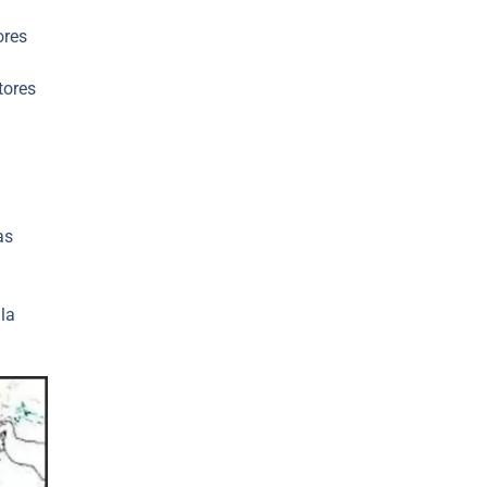
ores
tores
as
 la