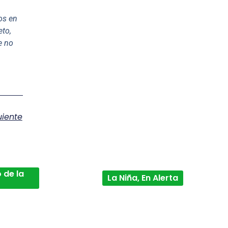
os en
eto,
e no
uiente
 de la
La Niña, En Alerta