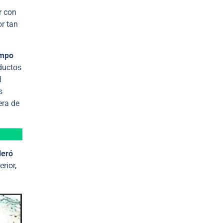
r con
r tan
empo
oductos
l
s
era de
leró
rior,