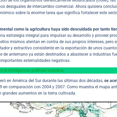
cción de los Organismos Genéticamente Modificados (OGM), las
nos desiguales de intercambio comercial. Ahora quisiera conclui
mico sobre la enorme tarea que significa fortalecer este secto
emental como la agricultura haya sido descuidada por tanto ti
na estrategia integral para impulsar su desarrollo y proveer pr
ellos mismos atentan en contra de sus propios intereses, pero e
tador y extractivo consistente en la exportación de unos cuanto
e de antemano ya están destinados a abastecer a industrias fu
an importantes externalidades negativas.
 la inteligencia artificial cuántica
leró en América del Sur durante las últimas dos décadas,
se ace
19 en comparación con 2004 y 2007. Como muestra el mapa ante
on grandes aumentos en la tierra cultivada.