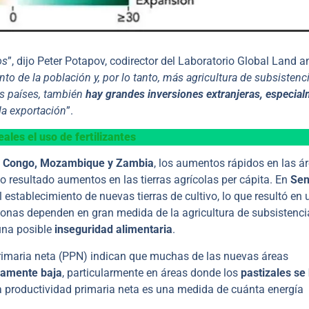
os
”, dijo Peter Potapov, codirector del Laboratorio Global Land a
o de la población y, por lo tanto, más agricultura de subsistenc
os países, también
hay grandes inversiones extranjeras, especia
la exportación
”.
ales el uso de fertilizantes
el Congo, Mozambique y Zambia
, los aumentos rápidos en las á
o resultado aumentos en las tierras agrícolas per cápita. En
Sen
l establecimiento de nuevas tierras de cultivo, lo que resultó en
sonas dependen en gran medida de la agricultura de subsistenci
una posible
inseguridad alimentaria
.
primaria neta (PPN) indican que muchas de las nuevas áreas
ivamente baja
, particularmente en áreas donde los
pastizales se
 productividad primaria neta es una medida de cuánta energía