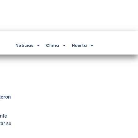
Noticias
Clima
Huerta
jeron
ente
tar su