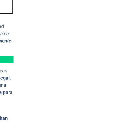
nd
ia en
lmente
reas
egal,
 una
a para
 han