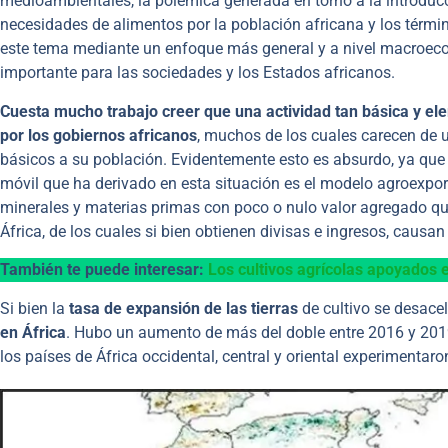
medioambientales, la polémica generada en torno a la introdu
necesidades de alimentos por la población africana y los térmi
este tema mediante un enfoque más general y a nivel macroeconó
importante para las sociedades y los Estados africanos.
Cuesta mucho trabajo creer que una actividad tan básica y el
por los gobiernos africanos
, muchos de los cuales carecen de u
básicos a su población. Evidentemente esto es absurdo, ya que 
móvil que ha derivado en esta situación es el modelo agroexpor
minerales y materias primas con poco o nulo valor agregado qu
África, de los cuales si bien obtienen divisas e ingresos, caus
También te puede interesar:
Los cultivos agrícolas apoyados en
Si bien la
tasa de expansión de las tierras
de cultivo se desace
en África
. Hubo un aumento de más del doble entre 2016 y 20
los países de África occidental, central y oriental experimentar