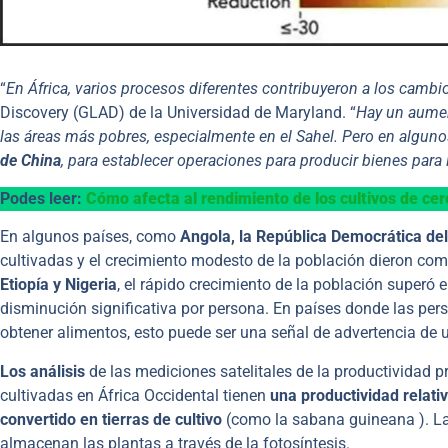
“
En África, varios procesos diferentes contribuyeron a los cambi
Discovery (GLAD) de la Universidad de Maryland. “
Hay un aument
las áreas más pobres, especialmente en el Sahel. Pero en algun
de China
, para establecer operaciones para producir bienes para 
Podes leer:
Cómo afecta al rendimiento de los cultivos de cere
En algunos países, como
Angola, la República Democrática d
cultivadas y el crecimiento modesto de la población dieron com
Etiopía y Nigeria
, el rápido crecimiento de la población superó e
disminución significativa por persona. En países donde las per
obtener alimentos, esto puede ser una señal de advertencia de 
Los análisis
de las mediciones satelitales de la productividad 
cultivadas en África Occidental tienen
una productividad relat
convertido en tierras de cultivo
(como la sabana guineana ). La
almacenan las plantas a través de la fotosíntesis.