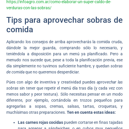
https://infoagro.com.ar/como-elaborar-un-super-caldo-de-
verduras-con-las-sobras/
Tips para aprovechar sobras de
comida
Aplicando los consejos de arriba aprovecharás la comida cruda,
dándole la mejor guarda, comprando sólo lo necesario, y
teniéndola a disposición para un menú ya planificado. Pero a
menudo nos sucede que, pese a toda la planificación previa, ese
día simplemente no tuvimos suficiente hambre, y quedan
sobras
de comida
que no queremos desperdiciar.
Púes con algo de inventiva y creatividad puedes
aprovechar las
sobras
sin tener que repetir el menú día tras día (y cada vez con
menos sabor y peor textura). Sólo necesitas pensar en un modo
diferente, por ejemplo, cortándola en trozos pequeños para
agregarlas a sopas, cremas, salsas, tartas, croquetas, y
muchísimas otras preparaciones.
Ten en cuenta estas ideas:
Las carnes rojas cocidas
pueden cortarse en finas tajadas
para agregar a sándwiches, o en cubos muy pequeños