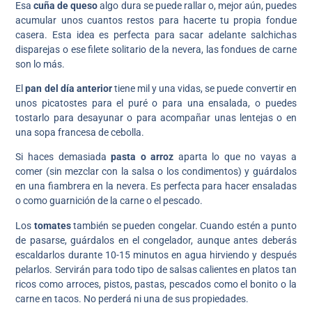
Esa
cuña de queso
algo dura se puede rallar o, mejor aún, puedes
acumular unos cuantos restos para hacerte tu propia fondue
casera. Esta idea es perfecta para sacar adelante salchichas
disparejas o ese filete solitario de la nevera, las fondues de carne
son lo más.
El
pan del día anterior
tiene mil y una vidas, se puede convertir en
unos picatostes para el puré o para una ensalada, o puedes
tostarlo para desayunar o para acompañar unas lentejas o en
una sopa francesa de cebolla.
Si haces demasiada
pasta o arroz
aparta lo que no vayas a
comer (sin mezclar con la salsa o los condimentos) y guárdalos
en una fiambrera en la nevera. Es perfecta para hacer ensaladas
o como guarnición de la carne o el pescado.
Los
tomates
también se pueden congelar. Cuando estén a punto
de pasarse, guárdalos en el congelador, aunque antes deberás
escaldarlos durante 10-15 minutos en agua hirviendo y después
pelarlos. Servirán para todo tipo de salsas calientes en platos tan
ricos como arroces, pistos, pastas, pescados como el bonito o la
carne en tacos. No perderá ni una de sus propiedades.