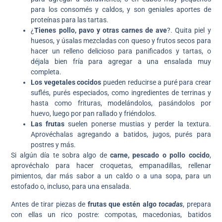
para los consomés y caldos, y son geniales aportes de
proteínas para las tartas.
¿
Tienes pollo, pavo y otras carnes de ave
?. Quita piel y
huesos, y úsalas mezcladas con queso y frutos secos para
hacer un relleno delicioso para panificados y tartas, o
déjala bien fría para agregar a una ensalada muy
completa.
Los vegetales cocidos
pueden reducirse a puré para crear
suflés, purés especiados, como ingredientes de terrinas y
hasta como frituras, modelándolos, pasándolos por
huevo, luego por pan rallado y friéndolos.
Las frutas
suelen ponerse mustias y perder la textura.
Aprovéchalas agregando a batidos, jugos, purés para
postres y más.
Si algún día te sobra algo de
carne, pescado o pollo cocido
,
aprovéchalo para hacer croquetas, empanadillas, rellenar
pimientos, dar más sabor a un caldo o a una sopa, para un
estofado o, incluso, para una ensalada.
Antes de tirar piezas de
frutas que estén algo
tocadas
, prepara
con ellas un rico postre: compotas, macedonias, batidos