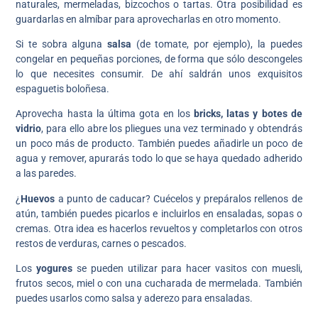
naturales, mermeladas, bizcochos o tartas. Otra posibilidad es
guardarlas en almíbar para aprovecharlas en otro momento.
Si te sobra alguna
salsa
(de tomate, por ejemplo), la puedes
congelar en pequeñas porciones, de forma que sólo descongeles
lo que necesites consumir. De ahí saldrán unos exquisitos
espaguetis boloñesa.
Aprovecha hasta la última gota en los
bricks, latas y botes de
vidrio
, para ello abre los pliegues una vez terminado y obtendrás
un poco más de producto. También puedes añadirle un poco de
agua y remover, apurarás todo lo que se haya quedado adherido
a las paredes.
¿
Huevos
a punto de caducar? Cuécelos y prepáralos rellenos de
atún, también puedes picarlos e incluirlos en ensaladas, sopas o
cremas. Otra idea es hacerlos revueltos y completarlos con otros
restos de verduras, carnes o pescados.
Los
yogures
se pueden utilizar para hacer vasitos con muesli,
frutos secos, miel o con una cucharada de mermelada. También
puedes usarlos como salsa y aderezo para ensaladas.