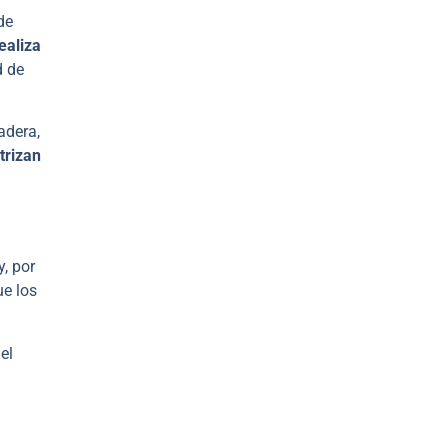
de
ealiza
d de
adera,
trizan
y, por
ue los
el