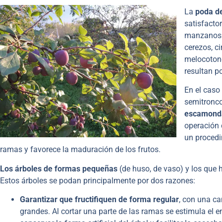
La
poda de
satisfactor
manzanos 
cerezos, c
melocotone
resultan p
En el caso
semitronc
escamonda
operación 
un procedi
ramas y favorece la maduración de los frutos.
Los árboles de formas pequeñas
(de huso, de vaso) y los que
Estos árboles se podan principalmente por dos razones:
Garantizar que fructifiquen de forma regular
, con una ca
grandes. Al cortar una parte de las ramas se estimula el e