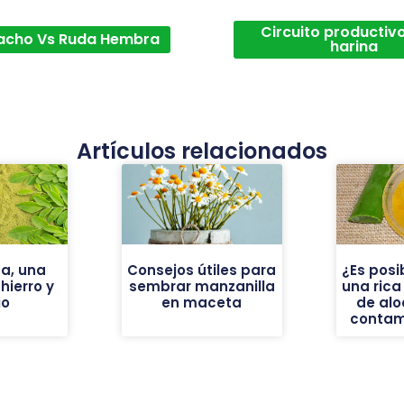
Circuito productivo
acho Vs Ruda Hembra
harina
Artículos relacionados
a, una
Consejos útiles para
¿Es posi
ierro y
sembrar manzanilla
una ric
io
en maceta
de alo
contam