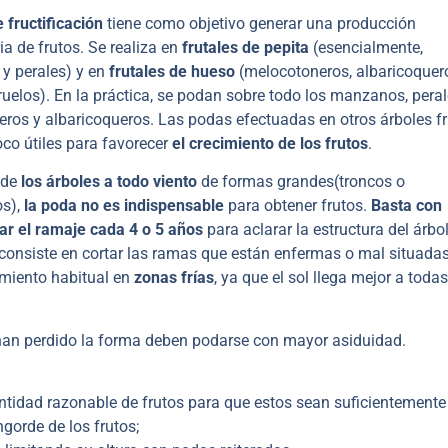
 fructificación
tiene como objetivo generar una producción
ia de frutos. Se realiza en
frutales de pepita
(esencialmente,
y perales) y en
frutales de hueso
(melocotoneros, albaricoquer
iruelos). En la práctica, se podan sobre todo los manzanos, peral
ros y albaricoqueros. Las podas efectuadas en otros árboles fr
oco útiles para favorecer
el crecimiento de los frutos
.
 de
los árboles a todo viento
de formas grandes(troncos o
os),
la poda no es indispensable
para obtener frutos.
Basta con
r el ramaje cada 4 o 5 años
para aclarar la estructura del árbol
consiste en cortar las ramas que están enfermas o mal situadas
miento habitual en
zonas frías
, ya que el sol llega mejor a todas
 han perdido la forma deben podarse con mayor asiduidad.
ntidad razonable de frutos para que estos sean suficientemente
ngorde de los frutos;