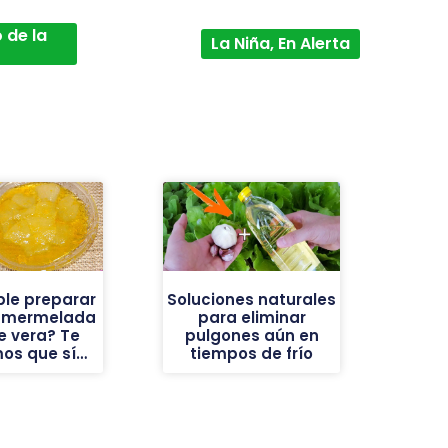
 de la
La Niña, En Alerta
ble preparar
Soluciones naturales
a mermelada
para eliminar
e vera? Te
pulgones aún en
os que sí…
tiempos de frío