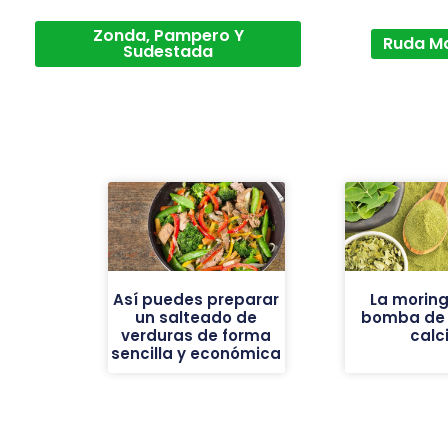
Zonda, Pampero Y
Ruda M
Sudestada
Así puedes preparar
La moring
un salteado de
bomba de h
verduras de forma
calc
sencilla y económica