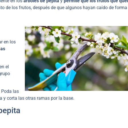
mente en los
árboles de pepita
y
permite que los frutos que que
ento de los frutos, después de que algunos hayan caído de forma
r en los
mas
en el
grupo
. Poda las
a y corta las otras ramas por la base.
pepita