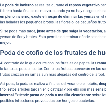
La
poda de invierno
se realiza durante
el reposo vegetativo
per
febrero hasta finales de marzo, cuando ya no hay riesgo de hel
en pleno invierno, existe el riesgo de eliminar las yemas
en el 
las heladas los pequeños brotes, las flores o los pequeños fruto
Si se poda más tarde,
justo antes de que salga la vegetación
, 
yemas de flor y brotes. Esto permite determinar dónde se debe c
mejor
.
Poda de otoño de los frutales de h
Al contrario de lo que ocurre con los frutales de pepita,
las rama
lo tanto, se pueden cortar. Como los frutos aparecerán en las 
frutos crezcan en ramas aún más alejadas del centro del árbol.
Así pues, la poda se realiza a finales del verano o en otoño,
desp
frío: estos árboles tardan en cicatrizar y por ello son más
sensib
invernal
.Extiende
pasta de poda o masilla cicatrizante
sobre los
posibles infecciones provocadas por hongos o bacterias.