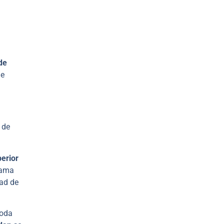
de
de
 de
erior
rama
dad de
poda