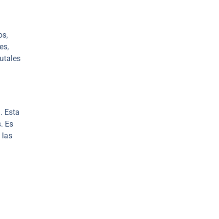
os,
es,
utales
. Esta
. Es
 las