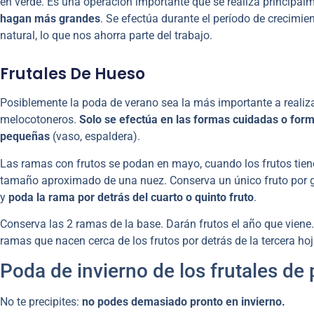
en verde. Es una operación importante que se realiza principal
hagan más grandes
. Se efectúa durante el período de crecimi
natural, lo que nos ahorra parte del trabajo.
Frutales De Hueso
Posiblemente la poda de verano sea la más importante a realiza
melocotoneros.
Solo se efectúa en las formas cuidadas o for
pequeñas
(vaso, espaldera).
Las ramas con frutos se podan en mayo, cuando los frutos tien
tamaño aproximado de una nuez. Conserva un único fruto por 
y
poda la rama por detrás del cuarto o quinto fruto
.
Conserva las 2 ramas de la base. Darán frutos el año que viene
ramas que nacen cerca de los frutos por detrás de la tercera hoj
Poda de invierno de los frutales de 
No te precipites:
no podes demasiado pronto en invierno.