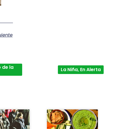
uiente
 de la
La Niña, En Alerta