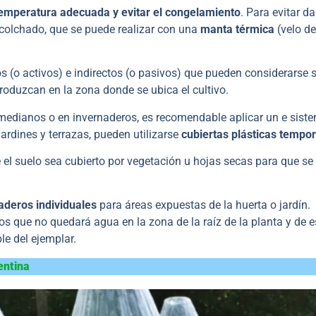
emperatura adecuada y evitar el congelamiento
. Para evitar d
acolchado, que se puede realizar con una
manta térmica
(velo de
os (o activos) e indirectos (o pasivos) que pueden considerarse
oduzcan en la zona donde se ubica el cultivo.
s medianos o en invernaderos, es recomendable aplicar un e sist
jardines y terrazas, pueden utilizarse
cubiertas plásticas tempor
e el suelo sea cubierto por vegetación u hojas secas para que se
aderos individuales
para áreas expuestas de la huerta o jardín.
os que no quedará agua en la zona de la raíz de la planta y de e
e del ejemplar.
entina