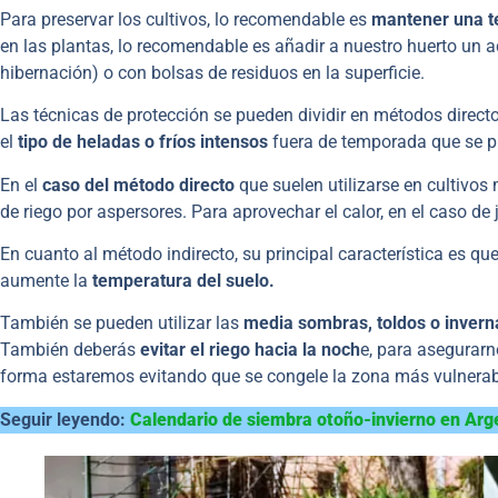
Para preservar los cultivos, lo recomendable es
mantener una t
en las plantas, lo recomendable es añadir a nuestro huerto un 
hibernación) o con bolsas de residuos en la superficie.
Las técnicas de protección se pueden dividir en métodos direct
el
tipo de heladas o fríos intensos
fuera de temporada que se pr
En el
caso del método directo
que suelen utilizarse en cultivo
de riego por aspersores. Para aprovechar el calor, en el caso de 
En cuanto al método indirecto, su principal característica es qu
aumente la
temperatura del suelo.
También se pueden utilizar las
media sombras, toldos o invern
También deberás
evitar el riego hacia la noch
e, para asegurarn
forma estaremos evitando que se congele la zona más vulnerabl
Seguir leyendo:
Calendario de siembra otoño-invierno en Arg