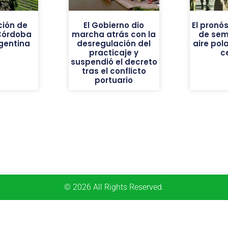
ión de
El Gobierno dio
El pronós
Córdoba
marcha atrás con la
de sem
gentina
desregulación del
aire pola
practicaje y
c
suspendió el decreto
tras el conflicto
portuario
© 2026 All Rights Reserved.