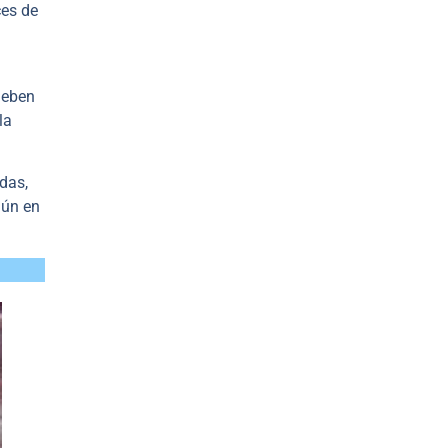
ces de
deben
la
das,
aún en