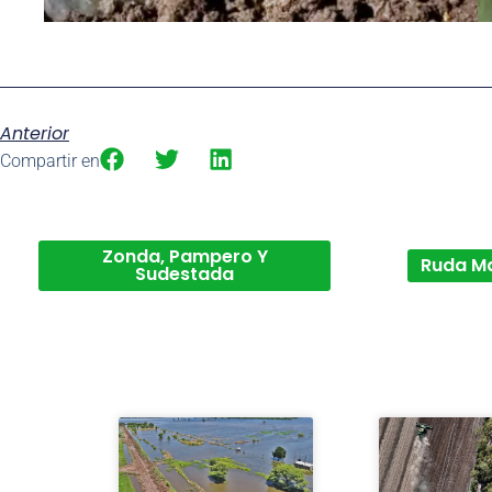
Anterior
Compartir en
Zonda, Pampero Y
Ruda M
Sudestada