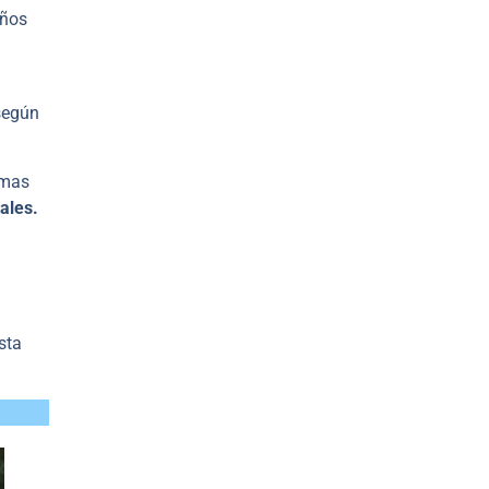
años
 según
emas
ales.
sta