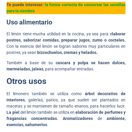
Te puede interesar:
la forma correcta de conservar las semillas
para la siembra
Uso alimentario
El limón tiene mucha utilidad en la cocina, ya sea para e
laborar
postres, saborizar comidas, preparar jugos, zumo o cocteles.
Con la esencia del limón se logran sabores muy particulares en
postres, ya sean
bizcochuelos, cremas y helados.
También a base de su
cascara y pulpa se hacen dulces,
mermeladas, jaleas
, para acompañar entradas.
Otros usos
El limonero también se utiliza como
árbol decorativo de
interiores
, galerías, patios, ya que suelen ser plantados en
macetas y se mantienen de tamaño enanos, para hacerlos lucir.
La piel
del limón también se utiliza en
elaboración de perfumes y
fragancias concentradas.
Aromatizadores
de
ambiente,
esencias, sahumerios
.