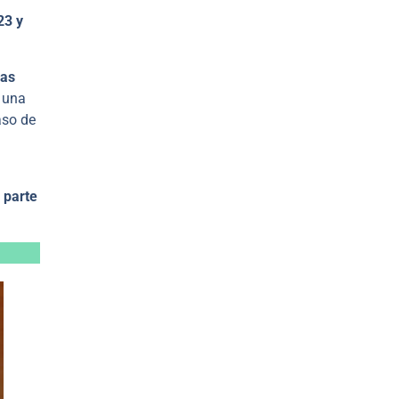
23 y
ras
a una
aso de
 parte