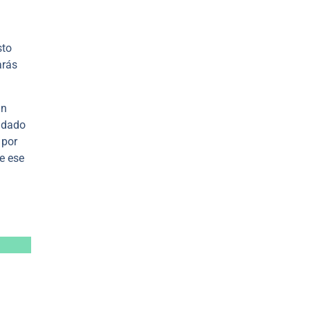
sto
arás
ún
uidado
 por
te ese