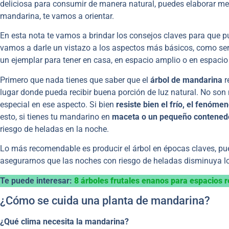
deliciosa para consumir de manera natural, puedes elaborar mer
mandarina, te vamos a orientar.
En esta nota te vamos a brindar los consejos claves para que p
vamos a darle un vistazo a los aspectos más básicos, como ser
un ejemplar para tener en casa, en espacio amplio o en espacio 
Primero que nada tienes que saber que el
árbol de mandarina
r
lugar donde pueda recibir buena porción de luz natural. No son 
especial en ese aspecto. Si bien
resiste bien el frío, el fenóme
esto, si tienes tu mandarino en
maceta o un pequeño contened
riesgo de heladas en la noche.
Lo más recomendable es producir el árbol en épocas claves, pu
asegurarnos que las noches con riesgo de heladas disminuya lo 
Te puede interesar:
8 árboles frutales enanos para espacios 
¿Cómo se cuida una planta de mandarina?
¿Qué clima necesita la mandarina?