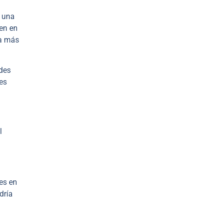
s una
en en
ha más
des
es
l
es en
dría