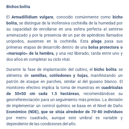
Bichos bolita
El
Armadillidium vulgare
, conocido comúnmente como
bicho
bolita,
se distingue de la inofensiva cochinilla de la humedad por
su capacidad de enrollarse en una esfera perfecta al sentirse
amenazado y por la presencia de un par de apéndices llamados
urópodos, ausentes en la cochinilla. Esta
plaga
pasa sus
primeras etapas de desarrollo dentro de una
bolsa protectora o
«marsupio» de la hembra,
y una vez liberado, tarda entre uno y
dos años en completar su ciclo vital.
Durante la fase de implantación del cultivo, el
bicho bolita
se
alimenta de
semillas, cotiledones y hojas,
manifestando un
patrón de ataque en parches, similar al del gusano blanco. El
monitoreo efectivo implica la toma de muestras en
cuadrículas
de 50×50 cm cada 1.5 hectáreas
, recomendándose su
georreferenciación para un seguimiento más preciso. La decisión
de implementar un control químico se basa en el Nivel de Daño
Económico (NDE), que se sitúa alrededor de 70-80 individuos
por metro cuadrado, aunque este umbral es variable y
dependiente de las condiciones del año.