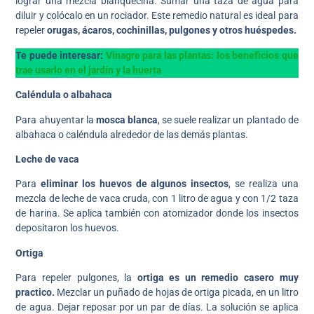
lograr una mezcla blanquecina. Sumar una taza de agua para
diluir y colócalo en un rociador. Este remedio natural es ideal para
repeler
orugas, ácaros, cochinillas, pulgones y otros huéspedes.
Te puede interesar:
Vinagre para las plantas: los beneficios que
trae usarlo en el jardín y la huerta
Caléndula o albahaca
Para ahuyentar la
mosca blanca
, se suele realizar un plantado de
albahaca o caléndula alrededor de las demás plantas.
Leche de vaca
Para
eliminar los huevos de algunos insectos
, se realiza una
mezcla de leche de vaca cruda, con 1 litro de agua y con 1/2 taza
de harina. Se aplica también con atomizador donde los insectos
depositaron los huevos.
Ortiga
Para repeler pulgones, la
ortiga es un remedio casero muy
practico.
Mezclar un puñado de hojas de ortiga picada, en un litro
de agua. Dejar reposar por un par de días. La solución se aplica