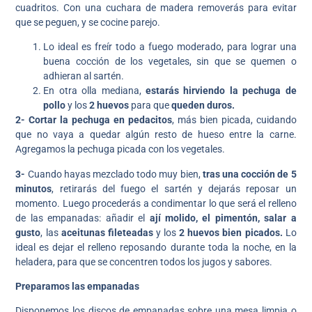
cuadritos. Con una cuchara de madera removerás para evitar
que se peguen, y se cocine parejo.
Lo ideal es freír todo a fuego moderado, para lograr una
buena cocción de los vegetales, sin que se quemen o
adhieran al sartén.
En otra olla mediana,
estarás hirviendo la pechuga de
pollo
y los
2 huevos
para que
queden duros.
2-
Cortar la pechuga en pedacitos
, más bien picada, cuidando
que no vaya a quedar algún resto de hueso entre la carne.
Agregamos la pechuga picada con los vegetales.
3-
Cuando hayas mezclado todo muy bien,
tras una cocción de 5
minutos
, retirarás del fuego el sartén y dejarás reposar un
momento. Luego procederás a condimentar lo que será el relleno
de las empanadas: añadir el
ají molido, el pimentón, salar a
gusto
, las
aceitunas fileteadas
y los
2 huevos bien picados.
Lo
ideal es dejar el relleno reposando durante toda la noche, en la
heladera, para que se concentren todos los jugos y sabores.
Preparamos las empanadas
Disponemos los discos de empanadas sobre una mesa limpia o