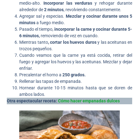
medio-alto.
Incorporar las verduras
y rehogar durante
alrededor de
2 minutos
, revolviendo constantemente.
Agregar sal y especias.
Mezclar y cocinar durante unos 5
minutos
a fuego medio.
Pasado el tiempo,
incorporar la carne y cocinar durante 5-
6 minutos,
removiendo de vez en cuando.
Mientras tanto
, cortar los huevos duros
y las aceitunas en
trozos pequeños.
Cuando veamos que la carne ya está cocida, retirar del
fuego y agregar los huevos y las aceitunas. Mezclar y dejar
enfriar.
Precalentar el horno a
250 grados.
Rellenar las tapas de empanada.
Hornear durante 10-15 minutos hasta que se doren de
ambos lados.
Otra espectacular receta:
Cómo hacer empanadas dulces