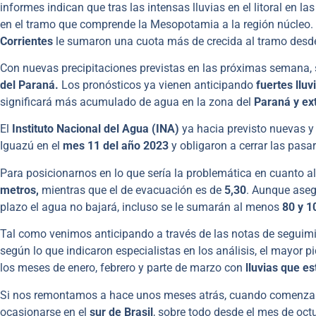
informes indican que tras las intensas lluvias en el litoral en 
en el tramo que comprende la Mesopotamia a la región núcleo. E
Corrientes
le sumaron una cuota más de crecida al tramo desde 
Con nuevas precipitaciones previstas en las próximas semana, s
del Paraná.
Los pronósticos ya vienen anticipando
fuertes llu
significará más acumulado de agua en la zona del
Paraná y ext
El
Instituto Nacional del Agua (INA)
ya hacia previsto nuevas y 
Iguazú en el
mes 11 del año 2023
y obligaron a cerrar las pasa
Para posicionarnos en lo que sería la problemática en cuanto al 
metros,
mientras que el de evacuación es de
5,30
. Aunque asegu
plazo el agua no bajará, incluso se le sumarán al menos
80 y 1
Tal como venimos anticipando a través de las notas de seguim
según lo que indicaron especialistas en los análisis, el mayor pi
los meses de enero, febrero y parte de marzo con
lluvias que es
Si nos remontamos a hace unos meses atrás, cuando comenzar
ocasionarse en el
sur de Brasil
, sobre todo desde el mes de oct