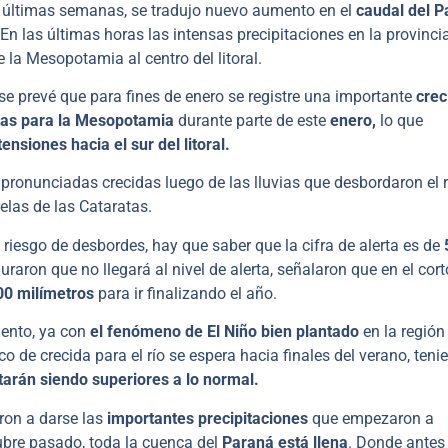
las últimas semanas, se tradujo nuevo aumento en el
caudal del P
n las últimas horas las intensas precipitaciones en la provinci
la Mesopotamia al centro del litoral.
e prevé que para fines de enero se registre una importante
crec
vias para la Mesopotamia
durante parte de este
enero,
lo que
ensiones hacia el sur del litoral.
pronunciadas crecidas luego de las lluvias que desbordaron el r
relas de las Cataratas.
riesgo de desbordes, hay que saber que la cifra de alerta es de
raron que no llegará al nivel de alerta, señalaron que en el cort
00 milímetros
para ir finalizando el año.
iento, ya con
el fenómeno de El Niño bien plantado
en la región
co de crecida para el río se espera hacia finales del verano, teni
tarán siendo superiores a lo normal.
on a darse las
importantes precipitaciones
que empezaron a
ubre pasado, toda la cuenca del
Paraná está llena
. Donde antes