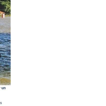
r un
os