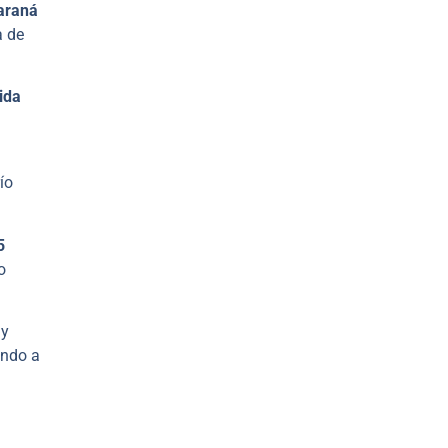
araná
a de
ida
ío
5
o
 y
endo a