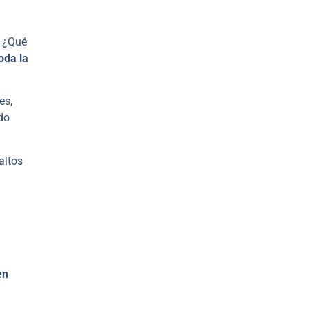
. ¿Qué
oda la
es,
do
altos
en