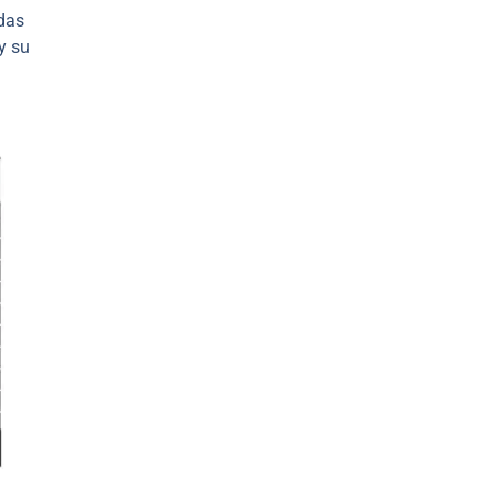
das
y su