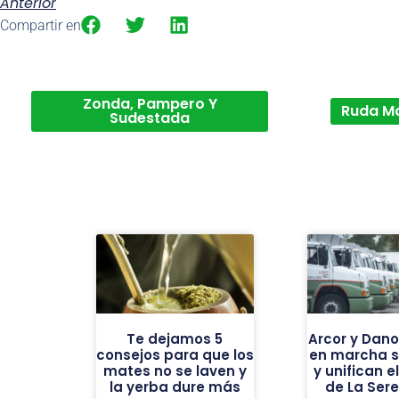
Anterior
Compartir en
Zonda, Pampero Y
Ruda M
Sudestada
Te dejamos 5
Arcor y Dan
consejos para que los
en marcha s
mates no se laven y
y unifican e
la yerba dure más
de La Ser