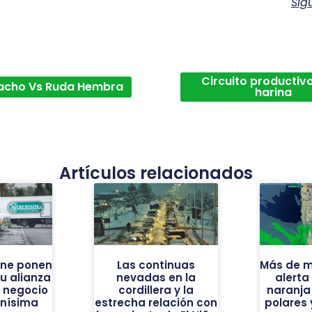
Sig
Circuito productivo
acho Vs Ruda Hembra
harina
Artículos relacionados
one ponen
Las continuas
Más de m
u alianza
nevadas en la
alerta
l negocio
cordillera y la
naranja
enísima
estrecha relación con
polares