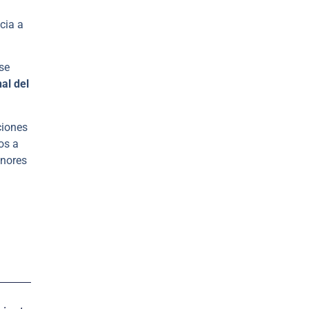
cia a
se
al del
ciones
os a
enores