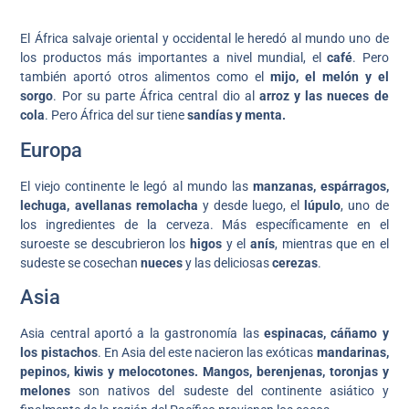
El África salvaje oriental y occidental le heredó al mundo uno de
los productos más importantes a nivel mundial, el
café
. Pero
también aportó otros alimentos como el
mijo, el melón y el
sorgo
. Por su parte África central dio al
arroz y las nueces de
cola
. Pero África del sur tiene
sandías y menta.
Europa
El viejo continente le legó al mundo las
manzanas, espárragos,
lechuga, avellanas remolacha
y desde luego, el
lúpulo
, uno de
los ingredientes de la cerveza. Más específicamente en el
suroeste se descubrieron los
higos
y el
anís
, mientras que en el
sudeste se cosechan
nueces
y las deliciosas
cerezas
.
Asia
Asia central aportó a la gastronomía las
espinacas, cáñamo y
los pistachos
. En Asia del este nacieron las exóticas
mandarinas,
pepinos, kiwis y melocotones.
Mangos, berenjenas, toronjas y
melones
son nativos del sudeste del continente asiático y