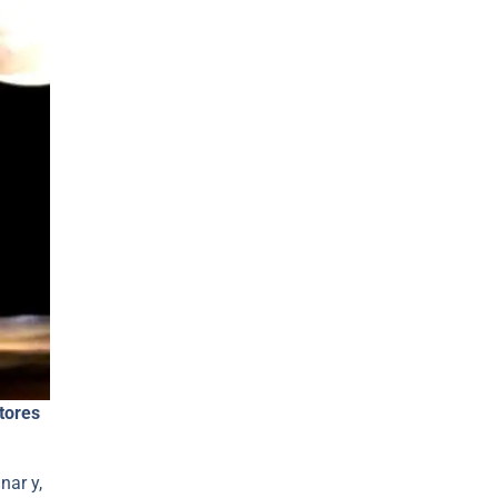
ltores
nar y,