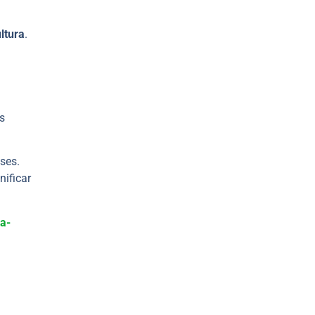
ultura
.
s
ases.
nificar
la-