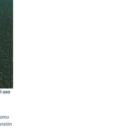
l uso
 como
visión