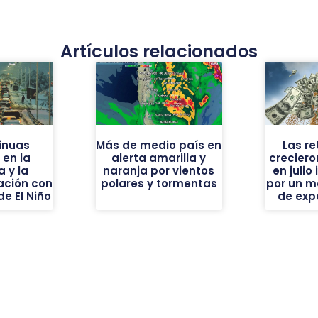
Artículos relacionados
inuas
Más de medio país en
Las r
en la
alerta amarilla y
creciero
a y la
naranja por vientos
en juli
ación con
polares y tormentas
por un m
de El Niño
de exp