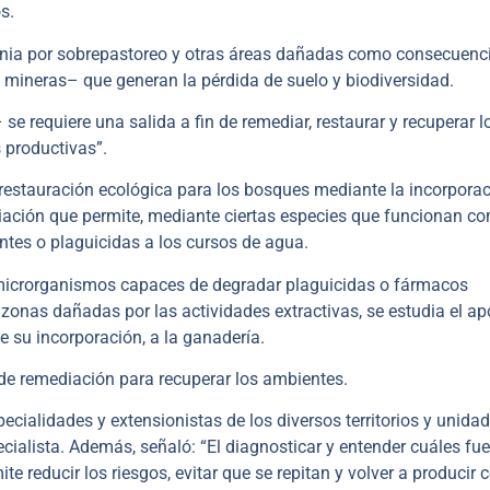
s.
onia por sobrepastoreo y otras áreas dañadas como consecuenc
o mineras– que generan la pérdida de suelo y biodiversidad.
e requiere una salida a fin de remediar, restaurar y recuperar l
 productivas”.
a restauración ecológica para los bosques mediante la incorpora
ediación que permite, mediante ciertas especies que funcionan c
ientes o plaguicidas a los cursos de agua.
r microrganismos capaces de degradar plaguicidas o fármacos
s zonas dañadas por las actividades extractivas, se estudia el ap
e su incorporación, a la ganadería.
 de remediación para recuperar los ambientes.
ecialidades y extensionistas de los diversos territorios y unidad
cialista. Además, señaló: “El diagnosticar y entender cuáles fu
te reducir los riesgos, evitar que se repitan y volver a producir 