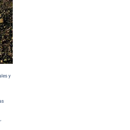
ales y
as
,