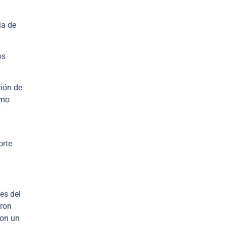
ia de
os
ción de
omo
orte
es del
eron
con un