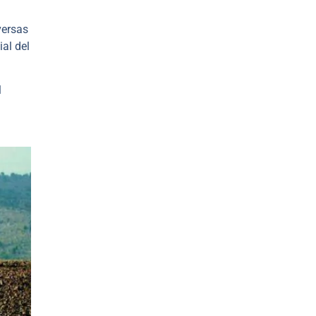
versas
al del
l
.