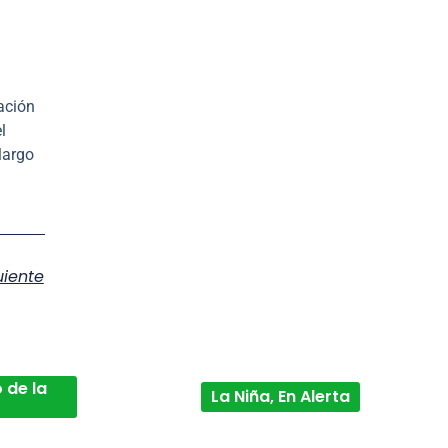
ación
l
largo
uiente
 de la
La Niña, En Alerta