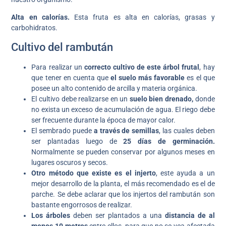
Alta en calorías.
Esta fruta es alta en calorías, grasas y
carbohidratos.
Cultivo del rambután
Para realizar un
correcto cultivo de este árbol frutal
, hay
que tener en cuenta que
el suelo más favorable
es el que
posee un alto contenido de arcilla y materia orgánica.
El cultivo debe realizarse en un
suelo bien drenado,
donde
no exista un exceso de acumulación de agua. El riego debe
ser frecuente durante la época de mayor calor.
El sembrado puede
a través de semillas
, las cuales deben
ser plantadas luego de
25 días de germinación.
Normalmente se pueden conservar por algunos meses en
lugares oscuros y secos.
Otro método que existe es el injerto
, este ayuda a un
mejor desarrollo de la planta, el más recomendado es el de
parche. Se debe aclarar que los injertos del rambután son
bastante engorrosos de realizar.
Los árboles
deben ser plantados a una
distancia de al
menos 10 metros
entre ellos, para que no se vea afectada