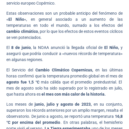
servicio europeo Copérnico.
Estas observaciones son un probable anticipo del fenómeno de
«
El Niño
«, en general asociado a un aumento de las
temperaturas en todo el mundo, sumado a los efectos del
cambio climático
, por lo que los efectos de estos eventos cíclicos
se ven potenciados.
El
8 de junio
, la NOAA anunció la llegada oficial de
El Niño,
y
aseguró que podría conducir a «nuevos récords de temperatura»
en algunas regiones.
El Servicio del
Cambio Climático Copernicus,
en las últimas
horas confirmó que la temperatura promedio global en el mes de
agosto fue 1,5 °C
más cálida que el promedio preindustrial. El
mes de agosto solo ha sido superado por lo registrado en julio,
que hasta ahora es
el mes con más calor de la historia.
Los meses de
junio, julio y agosto de 2023,
en su conjunto,
superaron los récords anteriores por un amplio margen, resalta el
observatorio. De junio a agosto, se reportó una temperatura
16,8
°C por encima del promedio
. En otras palabras, el hemisferio
norte vivió el verano.
La Tierra experimentaba
uno de los meses