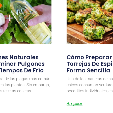
nes Naturales
Cómo Preparar
iminar Pulgones
Torrejas De Esp
Tiempos De Frío
Forma Sencilla
una de las plagas más común
Una de las maneras de ha
en las plantas. Sin embargo,
chicos consuman verduras,
as recetas caseras
bocaditos individuales, en
Ampliar