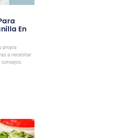
 Para
illa En
u propia
vas a necesitar
 consejos.