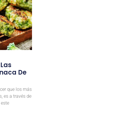
 Las
inaca De
cer que los más
 es a través de
 este