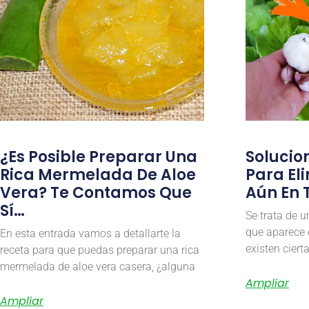
¿Es Posible Preparar Una
Solucio
Rica Mermelada De Aloe
Para El
Vera? Te Contamos Que
Aún En 
Sí…
Se trata de 
que aparece 
En esta entrada vamos a detallarte la
existen ciert
receta para que puedas preparar una rica
mermelada de aloe vera casera, ¿alguna
Ampliar
Ampliar