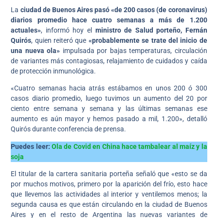
La
ciudad de Buenos Aires pasó «de 200 casos (de coronavirus)
diarios promedio hace cuatro semanas a más de 1.200
actuales»
, informó hoy el
ministro de Salud porteño, Fernán
Quirós
, quien reiteró que
«probablemente se trate del inicio de
una nueva ola»
impulsada por bajas temperaturas, circulación
de variantes más contagiosas, relajamiento de cuidados y caída
de protección inmunológica.
«Cuatro semanas hacia atrás estábamos en unos 200 ó 300
casos diario promedio, luego tuvimos un aumento del 20 por
ciento entre semana y semana y las últimas semanas ese
aumento es aún mayor y hemos pasado a mil, 1.200», detalló
Quirós durante conferencia de prensa.
Puedes leer:
Ola de Covid en China hace tambalear al maíz y la
soja
El titular de la cartera sanitaria porteña señaló que «esto se da
por muchos motivos, primero por la aparición del frío, esto hace
que llevemos las actividades al interior y ventilemos menos; la
segunda causa es que están circulando en la ciudad de Buenos
Aires y en el resto de Argentina las nuevas variantes de