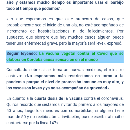
aire y estamos mucho tiempo es importante usar el barbijo
todo el tiempo que podamos”
.
«Lo que esperamos es que este aumento de casos, que
probablemente sea el inicio de una ola, no esté acompañado de
incremento de hospitalizaciones ni de fallecimientos. Por
supuesto, que siempre que hay muchos casos alguien puede
tener una enfermedad grave, pero la mayoría será leve», expresó.
Seguir leyendo:
La vacuna vegetal contra el Covid que se
elabora en Córdoba causa sensación en el mundo
Consultado sobre si se tomarán nuevas medidas, el ministro
sostuvo: «
No esperamos más restricciones en torno a la
pandemia porque el nivel de protección inmune es muy alto, y
los casos son leves y ya no se acompañan de gravedad»
.
En cuanto a la
cuarta dosis de la vacuna
contra el coronavirus,
Quirós recordó que «estamos invitando primero a los mayores de
50 años, luego los menores con comorbilidad; si alguien tiene
más de 50 y no recibió aún la invitación, puede escribir al mail o
contactarse por la línea 147».