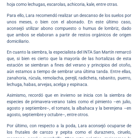
hoja como lechugas, escarolas, achicoria, kale, entre otras.
Para ello, Lara recomendó realizar un descanso de los suelos por
unos meses, o bien con el abonado. En este último caso,
aconsejó utilizar abono compuesto o humus de lombriz, dado
que ambos se elaboran a partir de restos orgánicos de origen
domiciliario.
En cuanto la siembra, la especialista del INTA San Martín remarcó
que, si bien es cierto que la mayoría de las hortalizas de esta
estación se siembran a fines del verano y principios del otoño,
aún estamos a tiempo de sembrar una última tanda. Entre ellas,
zanahoria, rúcula, remolacha, perejil, radicheta, rabanito, puerro,
lechuga, habas, arvejas, acelga y espinaca.
Asimismo, recordó que en invierno se inicia con la siembra de
especies de primavera-verano tales como el pimiento –en julio,
agosto y septiembre–, el tomate, la albahaca y la berenjena –en
agosto, septiembre y octubre–, entre otros.
Por último, con respecto a la poda, Lara aconsejó ocuparse de
los frutales de carozo y pepita como el duraznero, ciruelo,