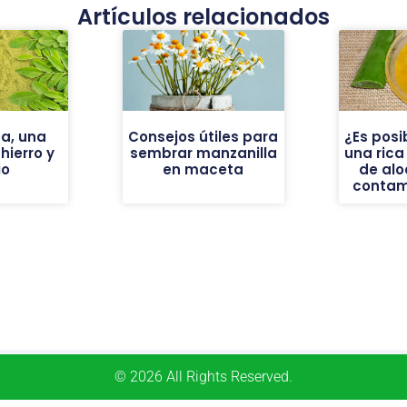
Artículos relacionados
a, una
Consejos útiles para
¿Es posi
ierro y
sembrar manzanilla
una ric
io
en maceta
de alo
contam
© 2026 All Rights Reserved.