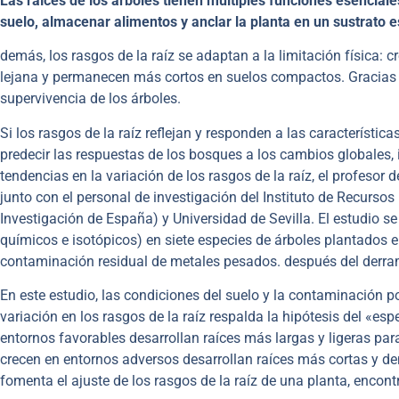
Las raíces de los árboles tienen múltiples funciones esenciale
suelo, almacenar alimentos y anclar la planta en un sustrato e
demás, los rasgos de la raíz se adaptan a la limitación física
lejana y permanecen más cortos en suelos compactos. Gracias a 
supervivencia de los árboles.
Si los rasgos de la raíz reflejan y responden a las característic
predecir las respuestas de los bosques a los cambios globales, 
tendencias en la variación de los rasgos de la raíz, el profesor
junto con el personal de investigación del Instituto de Recursos
Investigación de España) y Universidad de Sevilla. El estudio se
químicos e isotópicos) en siete especies de árboles plantados e
contaminación residual de metales pesados. después del derram
En este estudio, las condiciones del suelo y la contaminación po
variación en los rasgos de la raíz respalda la hipótesis del «es
entornos favorables desarrollan raíces más largas y ligeras par
crecen en entornos adversos desarrollan raíces más cortas y de
fomenta el ajuste de los rasgos de la raíz de una planta, enco