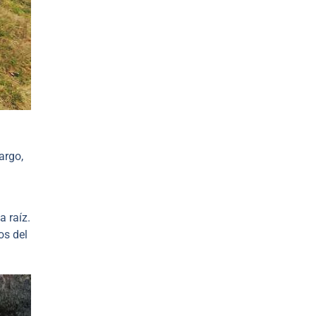
argo,
a raíz.
 ​​del