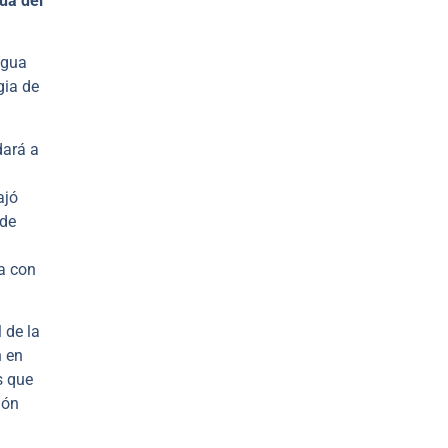
ua del
agua
gia de
dará a
ajó
 de
ea con
 de la
n en
s que
ión