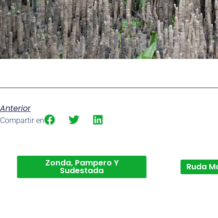
Anterior
Compartir en
Zonda, Pampero Y
Ruda M
Sudestada