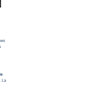
nes
s
de
. La