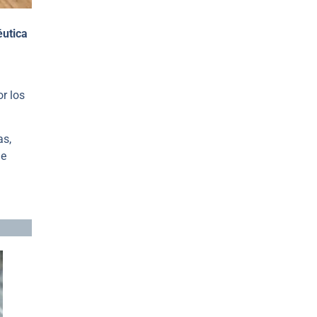
éutica
or los
as,
ue