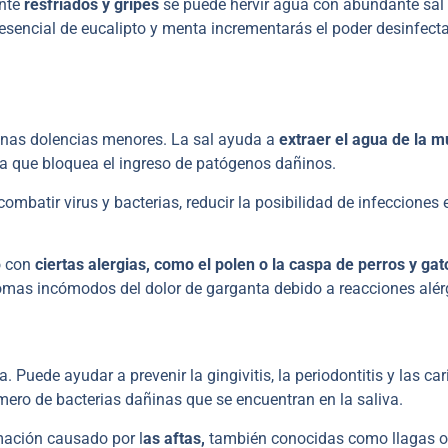
ante
resfriados y gripes
se puede hervir agua con abundante sal
 esencial de eucalipto y menta incrementarás el poder desinfect
unas dolencias menores. La sal ayuda a
extraer el agua de la 
ra que bloquea el ingreso de patógenos dañinos.
mbatir virus y bacterias, reducir la posibilidad de infecciones 
o con
ciertas alergias, como el polen o la caspa de perros y gat
mas incómodos del dolor de garganta debido a reacciones alér
Puede ayudar a prevenir la gingivitis, la periodontitis y las car
mero de bacterias dañinas que se encuentran en la saliva.
amación causado por l
as aftas,
también conocidas como llagas o