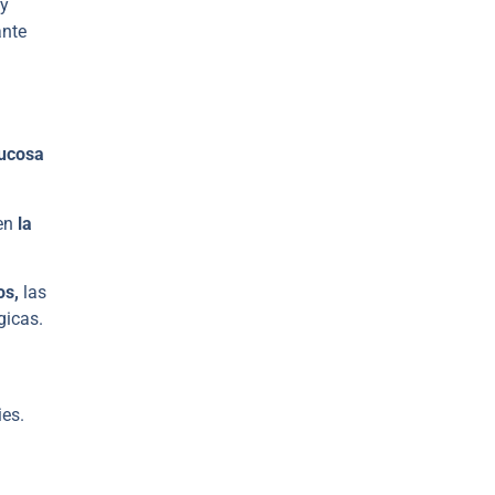
 y
ante
mucosa
en
la
os,
las
gicas.
ies.