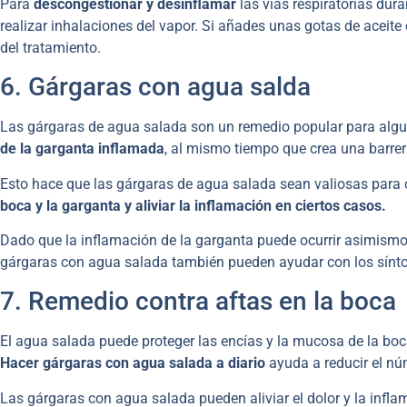
Para
descongestionar y desinflamar
las vías respiratorias dur
realizar inhalaciones del vapor. Si añades unas gotas de aceite
del tratamiento.
6. Gárgaras con agua salda
Las gárgaras de agua salada son un remedio popular para alg
de la garganta inflamada
, al mismo tiempo que crea una barre
Esto hace que las gárgaras de agua salada sean valiosas para co
boca y la garganta y aliviar la inflamación en ciertos casos.
Dado que la inflamación de la garganta puede ocurrir asimism
gárgaras con agua salada también pueden ayudar con los sínto
7. Remedio contra aftas en la boca
El agua salada puede proteger las encías y la mucosa de la boca. 
Hacer gárgaras con agua salada a diario
ayuda a reducir el nú
Las gárgaras con agua salada pueden aliviar el dolor y la infl