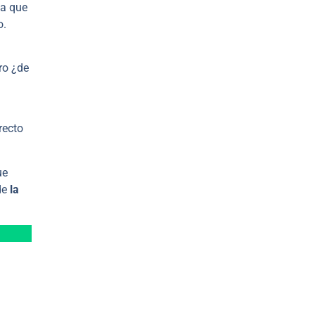
ya que
o.
ero ¿de
recto
ue
de
la