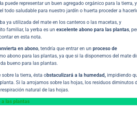
da puede representar un buen agregado orgánico para la tierra, 
el todo saludable para nuestro jardín o huerta proceder a hacerl
a ya utilizada del mate en los canteros o las macetas, y
to familiar, la yerba es un
excelente abono para las plantas
, p
contar en esta nota.
onvierta en abono
, tendría que entrar en un
proceso de
omo abono para las plantas, ya que si la disponemos del mate di
da bueno para las plantas.
obre la tierra, ésta o
bstaculizará a la humedad,
impidiendo q
a planta. Si la arrojamos sobre las hojas, los residuos diminutos 
 respiración natural de las hojas.
 a las plantas