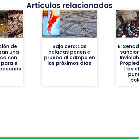
Artículos relacionados
ión de
Bajo cero: Las
El Sena
nzan una
heladas ponen a
sanción
ica con
prueba al campo en
Inviolab
 para el
los próximos días
Propie
pecuario
tras e
pun
pol