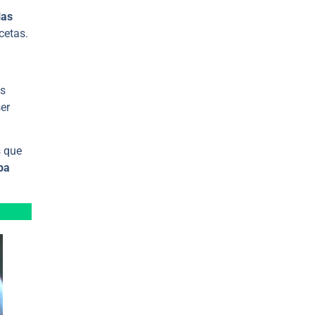
las
cetas.
es
ser
s que
ba