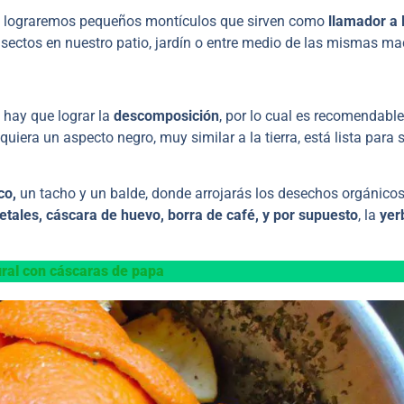
or, lograremos pequeños montículos que sirven como
llamador a 
insectos en nuestro patio, jardín o entre medio de las mismas ma
o hay que lograr la
descomposición
, por lo cual es recomendabl
uiera un aspecto negro, muy similar a la tierra, está lista para 
co,
un tacho y un balde, donde arrojarás los desechos orgánico
etales, cáscara de huevo, borra de café, y por supuesto
, la
yer
ural con cáscaras de papa