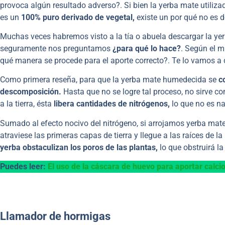
provoca algún resultado adverso?. Si bien la yerba mate utiliza
es un
100% puro derivado de vegetal,
existe un por qué no es d
Muchas veces habremos visto a la tía o abuela descargar la yerb
seguramente nos preguntamos
¿para qué lo hace?
. Según el mi
qué manera se procede para el aporte correcto?. Te lo vamos a 
Como primera reseña, para que la yerba mate humedecida se
c
descomposición.
Hasta que no se logre tal proceso, no sirve c
a la tierra, ésta
libera cantidades de nitrógenos,
lo que no es na
Sumado al efecto nocivo del nitrógeno, si arrojamos yerba mate s
atraviese las primeras capas de tierra y llegue a las raíces de l
yerba obstaculizan los poros de las plantas,
lo que obstruirá la
Puedes leer:
El uso de la cáscara de huevo para aportar calcio
Llamador de hormigas