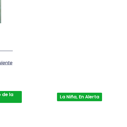
uiente
 de la
La Niña, En Alerta