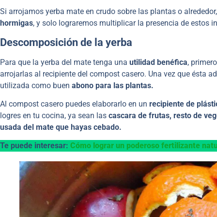
Si arrojamos yerba mate en crudo sobre las plantas o alreded
hormigas
, y solo lograremos multiplicar la presencia de estos 
Descomposición de la yerba
Para que la yerba del mate tenga una
utilidad benéfica
, primer
arrojarlas al recipiente del compost casero. Una vez que ésta adq
utilizada como buen
abono para las plantas.
Al compost casero puedes elaborarlo en un
recipiente de plásti
logres en tu cocina, ya sean las
cascara de frutas, resto de veg
usada del mate que hayas cebado.
Te puede interesar:
Cómo lograr un poderoso fertilizante nat