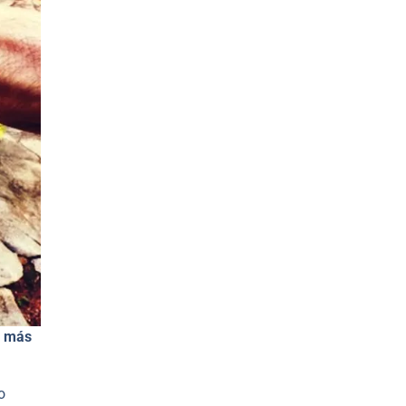
o más
o