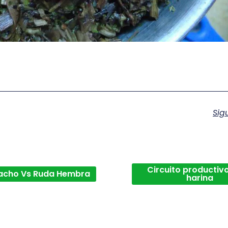
Sig
Circuito productivo
acho Vs Ruda Hembra
harina