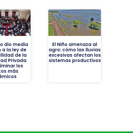
do dio media
El Niño amenaza al
 a la ley de
agro: cómo las lluvias
ilidad de la
excesivas afectan los
dad Privada
sistemas productivos
liminar los
tos más
émicos