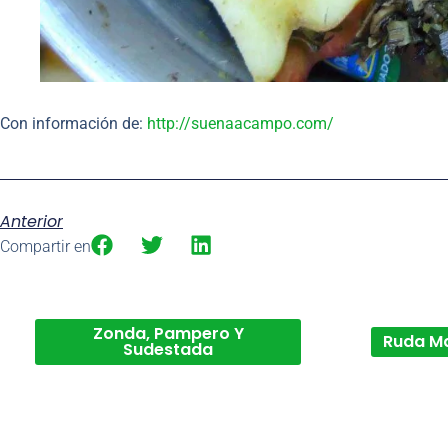
Con información de:
http://suenaacampo.com/
Anterior
Compartir en
Zonda, Pampero Y
Ruda M
Sudestada