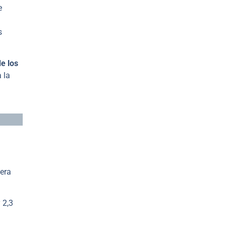
e
s
e los
 la
mera
 2,3