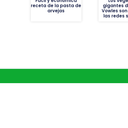
Fácil y económica
Los vege
receta de la pasta de
gigantes de
arvejas
Vowles son 
las redes 