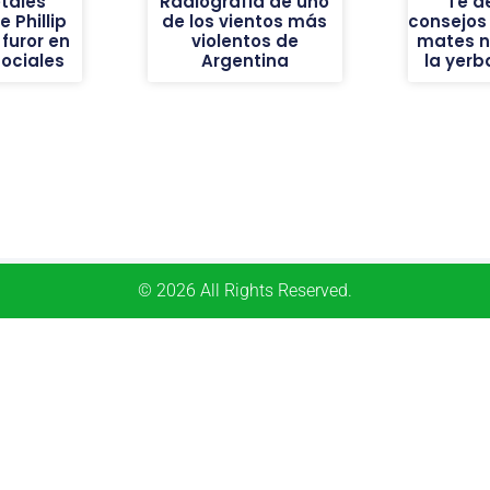
tales
Radiografía de uno
Te d
 Phillip
de los vientos más
consejos
furor en
violentos de
mates n
sociales
Argentina
la yer
© 2026 All Rights Reserved.