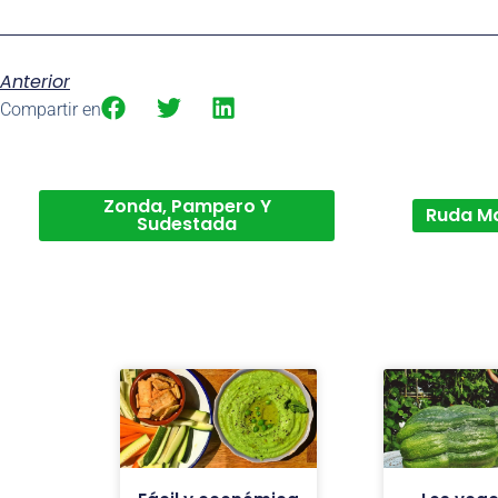
Anterior
Compartir en
Zonda, Pampero Y
Ruda M
Sudestada