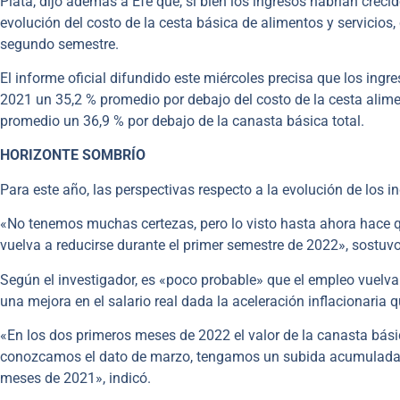
Plata, dijo además a Efe que, si bien los ingresos habrían creci
evolución del costo de la cesta básica de alimentos y servicios
segundo semestre.
El informe oficial difundido este miércoles precisa que los ing
2021 un 35,2 % promedio por debajo del costo de la cesta alime
promedio un 36,9 % por debajo de la canasta básica total.
HORIZONTE SOMBRÍO
Para este año, las perspectivas respecto a la evolución de los 
«No tenemos muchas certezas, pero lo visto hasta ahora hace 
vuelva a reducirse durante el primer semestre de 2022», sostuvo 
Según el investigador, es «poco probable» que el empleo vuelva
una mejora en el salario real dada la aceleración inflacionaria 
«En los dos primeros meses de 2022 el valor de la canasta bási
conozcamos el dato de marzo, tengamos un subida acumulada sup
meses de 2021», indicó.