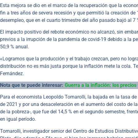
Esta mejora se dio en el marco de la recuperación que la econ
fin a tres años de severa recesión y que permitió la creación de
desempleo, que en el cuarto trimestre del año pasado bajó al 7
El impacto positivo del rebote económico no alcanzó, sin embarg
previos a la irrupción de la pandemia de covid-19 debido a la pe
50,9 % anual.
«Logramos que la producción y el trabajo crezcan, pero no logr
distribución no es más justa porque la inflación mete la cola. T
Fernández.
Nota que te puede interesar:
Guerra a la inflación: los precio
Para el economista Leopoldo Tornarolli, la bajada en la tasa de
de 2021 y por una desaceleración en el aumento del costo de la 
de la pobreza-, que fue del 14,5 % en el segundo semestre, frent
en igual período.
Tornarolli, investigador senior del Centro de Estudios Distribut