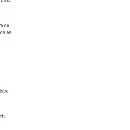
 de la
re de
ron en
a
istre
eis