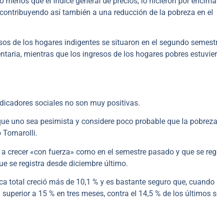
do menos que el índice general de precios, lo hicieron por encima
, contribuyendo así también a una reducción de la pobreza en el
resos de los hogares indigentes se situaron en el segundo semest
ntaria, mientras que los ingresos de los hogares pobres estuvie
indicadores sociales no son muy positivas.
que uno sea pesimista y considere poco probable que la pobrez
Tornarolli.
 a crecer «con fuerza» como en el semestre pasado y que se reg
que se registra desde diciembre último.
ca total creció más de 10,1 % y es bastante seguro que, cuando
erior a 15 % en tres meses, contra el 14,5 % de los últimos s