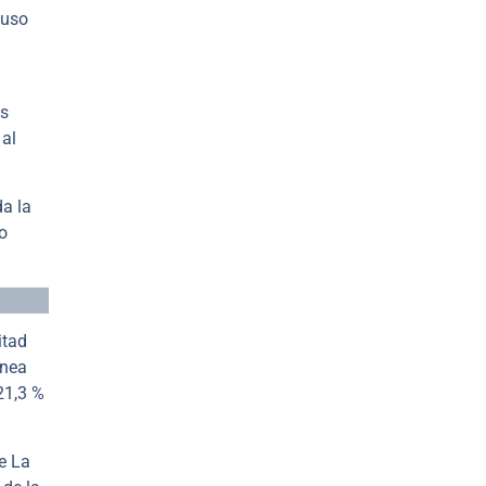
puso
es
 al
da la
to
itad
ínea
21,3 %
e La