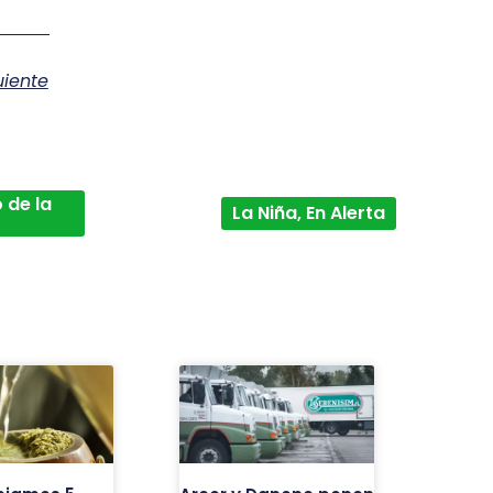
uiente
 de la
La Niña, En Alerta