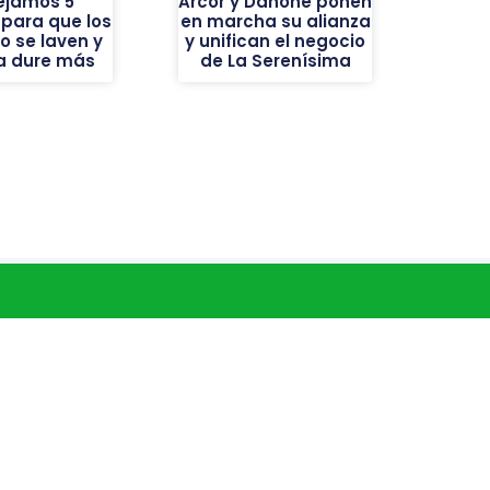
ejamos 5
Arcor y Danone ponen
 para que los
en marcha su alianza
o se laven y
y unifican el negocio
ba dure más
de La Serenísima