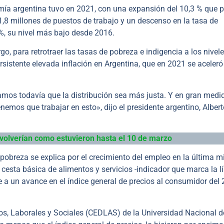
omía argentina tuvo en 2021, con una expansión del 10,3 % que 
 1,8 millones de puestos de trabajo y un descenso en la tasa de
 %, su nivel más bajo desde 2016.
o, para retrotraer las tasas de pobreza e indigencia a los nivel
rsistente elevada inflación en Argentina, que en 2021 se aceleró
amos todavía que la distribución sea más justa. Y en gran medi
enemos que trabajar en esto», dijo el presidente argentino, Alber
s volverían como estuvieron hasta el 10 de marzo
 pobreza se explica por el crecimiento del empleo en la última m
cesta básica de alimentos y servicios -indicador que marca la l
e a un avance en el índice general de precios al consumidor del 
ivos, Laborales y Sociales (CEDLAS) de la Universidad Nacional d