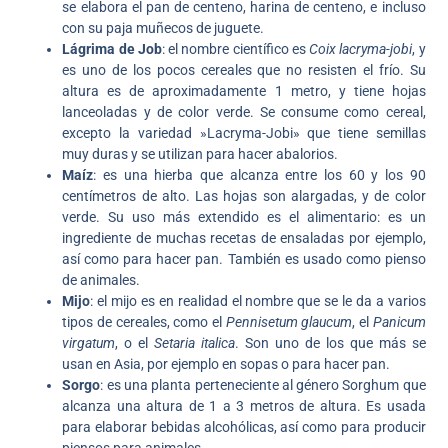
se elabora el pan de centeno, harina de centeno, e incluso
con su paja muñecos de juguete.
Lágrima de Job
: el nombre científico es
Coix lacryma-jobi
, y
es uno de los pocos cereales que no resisten el frío. Su
altura es de aproximadamente 1 metro, y tiene hojas
lanceoladas y de color verde. Se consume como cereal,
excepto la variedad »Lacryma-Jobi» que tiene semillas
muy duras y se utilizan para hacer abalorios.
Maíz
: es una hierba que alcanza entre los 60 y los 90
centímetros de alto. Las hojas son alargadas, y de color
verde. Su uso más extendido es el alimentario: es un
ingrediente de muchas recetas de ensaladas por ejemplo,
así como para hacer pan. También es usado como pienso
de animales.
Mijo
: el mijo es en realidad el nombre que se le da a varios
tipos de cereales, como el
Pennisetum glaucum
, el
Panicum
virgatum
, o el
Setaria italica
. Son uno de los que más se
usan en Asia, por ejemplo en sopas o para hacer pan.
Sorgo
: es una planta perteneciente al género Sorghum que
alcanza una altura de 1 a 3 metros de altura. Es usada
para elaborar bebidas alcohólicas, así como para producir
piensos para animales.