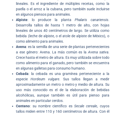
lineales. Es el ingrediente de múltiples recetas, como la
paella o el arroz a la cubana, pero también suele incluirse
en algunos piensos para animales.
Alpiste
: lo produce la planta
Phalaris canariensis
.
Desarrolla tallos de hasta 1 metro de alto, con hojas
lineales de unos 40 centímetros de largo. Se utiliza como
bebida (leche de alpiste, o el atole de alpiste de México), o
como alimento para animales.
Avena
: es la semilla de una serie de plantas pertenecientes
a ese género: Avena. La más común es la
Avena sativa
.
Crece hasta el metro de altura. Es muy utilizada sobre todo
como alimento para el ganado, pero también se encuentra
en algunas galletas para consumo humano.
Cebada
: la cebada es una gramínea perteneciente a la
especie
Hordeum vulgare
. Sus tallos llegan a medir
aproximadamente un metro o metro y medio de altura. Su
uso más conocido es el de la elaboración de bebidas
alcohólicas, aunque también es útil para pienso para
animales en particular cerdos.
Centeno
: su nombre científico es
Secale cereale
, cuyos
tallos miden entre 110 y 160 centímetros de altura. Con él