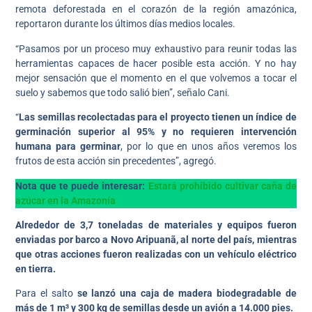
remota deforestada en el corazón de la región amazónica,
reportaron durante los últimos días medios locales.
“Pasamos por un proceso muy exhaustivo para reunir todas las
herramientas capaces de hacer posible esta acción. Y no hay
mejor sensación que el momento en el que volvemos a tocar el
suelo y sabemos que todo salió bien”, señalo Cani.
“
Las semillas recolectadas para el proyecto tienen un índice de
germinación superior al 95% y no requieren intervención
humana para germinar
, por lo que en unos años veremos los
frutos de esta acción sin precedentes”, agregó.
Nota que te puede interesar:
Estará prohibido cultivar caña de
azúcar en la Amazonía
Alrededor de 3,7 toneladas de materiales y equipos fueron
enviadas por barco a Novo Aripuanã, al norte del país, mientras
que otras acciones fueron realizadas con un vehículo eléctrico
en tierra.
Para el salto
se lanzó una caja de madera biodegradable de
más de 1 m³ y 300 kg de semillas desde un avión a 14.000 pies.