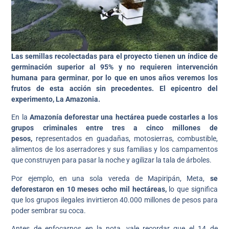
Las semillas recolectadas para el proyecto tienen un índice de
germinación superior al 95% y no requieren intervención
humana para germinar
,
por lo que en unos años veremos los
frutos de esta acción sin precedentes. El epicentro del
experimento, La Amazonia.
En la
Amazonía deforestar una hectárea puede costarles a los
grupos criminales entre tres a cinco millones de
pesos,
representados en guadañas, motosierras, combustible,
alimentos de los aserradores y sus familias y los campamentos
que construyen para pasar la noche y agilizar la tala de árboles.
Por ejemplo, en una sola vereda de Mapiripán, Meta,
se
deforestaron en 10 meses ocho mil hectáreas,
lo que significa
que los grupos ilegales invirtieron 40.000 millones de pesos para
poder sembrar su coca.
Antes de enfocarnos en la nota, vale recordar que el 14 de