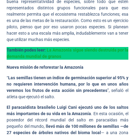
buena representatividad de especies, sobre todo que estén
representados distintos grupos funcionales para que eso
realmente permita que el ecosistema restablezca funciones; esa
es una de las metas de la restauración. Como esto es un ejercicio
piloto, pienso que por eso usaron pocas especies. Si planean
hacer esto a una escala más amplia, indudablemente van a tener
que utilizar muchas más especies.
También podes leer:
La Amazonia sigue siendo destruida por la
demanda mundial de granos
Nueva misión de reforestar la Amazonía
“
Las semillas tienen un índice de germinación superior al 95% y
no requieren intervención humana, por lo que en unos años
veremos los frutos de esta acción sin precedentes
”, señaló el
atleta que ejecutó el salto.
El paracaidista brasileño Luigi Cani ejecutó uno de los saltos
más importantes de su vida en la Amazonía
. En esta ocasión, el
poseedor del récord mundial del salto en paracaídas más
pequeño del mundo,
llevó más de 100 millones de semillas —de
27 especies de árboles nativos del bioma local
— a una zona