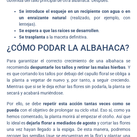
obtenida del tallo principal de otra albahaca. Después:
Se introduce el esqueje en un recipiente con agua o en
un enraizante natural
(realizado, por ejemplo, con
lentejas).
Se espera a que las raíces se desarrollen
.
Se trasplanta
a la maceta definitiva.
¿CÓMO PODAR LA ALBAHACA?
Para garantizar el correcto crecimiento de una albahaca se
recomienda
despuntarle los tallos y retirar las malas hierbas
. Y
es que cortando los tallos por debajo del capullo floral se obliga a
la planta a vegetar de nuevo y, por tanto, a seguir creciendo.
Mientras que si se le deja echar las flores sin podarla, la planta se
secará y acabará muriéndose.
Por ello, se debe
repetir esta acción tantas veces como se
pueda
con el objetivo de prolongar su ciclo vital. Eso sí, como ya
hemos comentado, la planta morirá al empezar el otoño. Así que
lo ideal es
dejarla florar a mediados de agosto
y cortar las flores
una vez hayan llegado a la espiga. De esta manera, podremos
recoger las semillas (que se encuentran en la flor) y plantar una