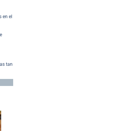
 en el
e
ras tan