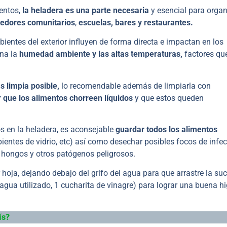
entos,
la heladera es una parte necesaria
y esencial para organ
medores comunitarios
,
escuelas, bares y restaurantes.
ientes del exterior influyen de forma directa e impactan en los
ina la
humedad ambiente y las altas temperaturas,
factores qu
s limpia posible,
lo recomendable además de limpiarla con
r que los alimentos chorreen líquidos
y que estos queden
os en la heladera, es aconsejable
guardar todos los alimentos
ipientes de vidrio, etc) así como desechar posibles focos de infe
 hongos y otros patógenos peligrosos.
hoja, dejando debajo del grifo del agua para que arrastre la su
e agua utilizado, 1 cucharita de vinagre) para lograr una buena h
ís?