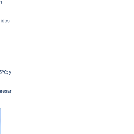
n
uidos
5ºC; y
gresar