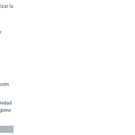
izar la
e
cción
ciedad
igiene