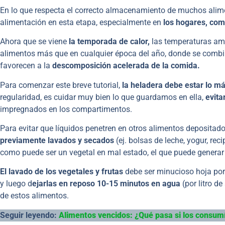
En lo que respecta el correcto almacenamiento de muchos alim
alimentación en esta etapa, especialmente en
los hogares, co
Ahora que se viene
la temporada de calor,
las temperaturas amb
alimentos más que en cualquier época del año, donde se comb
favorecen a la
descomposición acelerada de la comida.
Para comenzar este breve tutorial,
la heladera debe estar lo má
regularidad, es cuidar muy bien lo que guardamos en ella,
evita
impregnados en los compartimentos.
Para evitar que líquidos penetren en otros alimentos depositad
previamente lavados y secados
(ej. bolsas de leche, yogur, rec
como puede ser un vegetal en mal estado, el que puede generar
El lavado de los vegetales y frutas
debe ser minucioso hoja por 
y luego d
ejarlas en reposo 10-15 minutos en agua
(por litro d
de estos alimentos.
Seguir leyendo:
Alimentos vencidos: ¿Qué pasa si los consum